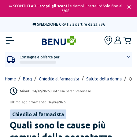
🚤 SCONTI FLASH:
scopri gli sconti
e riempi il carrello! Solo fino al
6/08
🚚
SPEDIZIONE GRATIS a partire da 23,99€
Consegna e offerte per
/
/
/
/
Home
Blog
Chiedilo al farmacista
Salute della donna
Qual
1
Minuti
|
24/12/2025
|
Dott.ssa Sarah Veronese
Ultimo aggiornamento:
16/06/2026
Chiedilo al farmacista
Quali sono le cause più