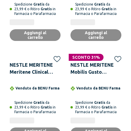
Spedizione
Gratis
da
Spedizione
Gratis
da
23,99 € o Ritiro
Gratis
in
23,99 € o Ritiro
Gratis
in
Farmacia o Parafarmacia
Farmacia o Parafarmacia
Aggiungi al
Aggiungi al
carrello
carrello
SCONTO 31%
NESTLE MERITENE
NESTLE MERITENE
Meritene Clinical
Mobilis Gusto
Cioccolato 4 Bottiglie
Cioccolato 10 Bustine
da 200 ml Alimento a
Da 22 g
Venduto da
BENU Farma
Venduto da
BENU Farma
Fini Medici Speciali
Spedizione
Gratis
da
Spedizione
Gratis
da
23,99 € o Ritiro
Gratis
in
23,99 € o Ritiro
Gratis
in
Farmacia o Parafarmacia
Farmacia o Parafarmacia