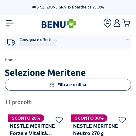
🚚
SPEDIZIONE GRATIS a partire da 23,99€
Consegna e offerte per
Home
Selezione Meritene
Filtra e ordina
11
prodotti
SCONTO 28%
SCONTO 30%
NESTLE MERITENE
NESTLE MERITENE
Forza e Vitalità
Neutro 270 g