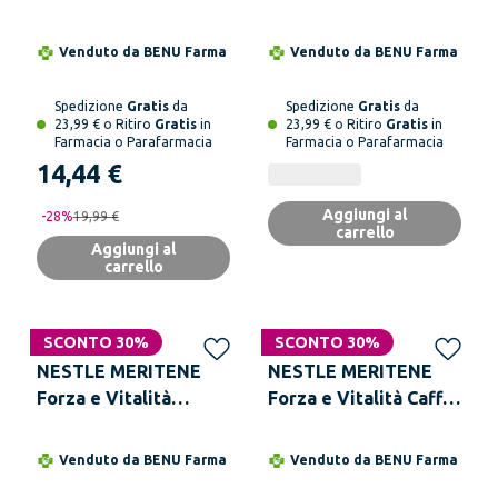
Cioccolato 270 g
Venduto da
BENU Farma
Venduto da
BENU Farma
Spedizione
Gratis
da
Spedizione
Gratis
da
23,99 € o Ritiro
Gratis
in
23,99 € o Ritiro
Gratis
in
Farmacia o Parafarmacia
Farmacia o Parafarmacia
14,44 €
Aggiungi al
-
28
%
19,99 €
carrello
Aggiungi al
carrello
SCONTO 30%
SCONTO 30%
NESTLE MERITENE
NESTLE MERITENE
Forza e Vitalità
Forza e Vitalità Caffè
Vaniglia 270 g
270 g
Venduto da
BENU Farma
Venduto da
BENU Farma