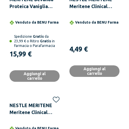
Proteica Vaniglia
Meritene Clinical
Senza Glutine
200ml Alimento
4x200ml Iperproteica
Medico Iperproteico
Venduto da
BENU Farma
Venduto da
BENU Farma
Gusto Albicocca
Senza Glutine
Spedizione
Gratis
da
23,99 € o Ritiro
Gratis
in
Farmacia o Parafarmacia
4,49 €
15,99 €
Aggiungi al
carrello
Aggiungi al
carrello
NESTLE MERITENE
Meritene Clinical
200ml Alimento
Iperproteico Gusto
Venduto da
BENU Farma