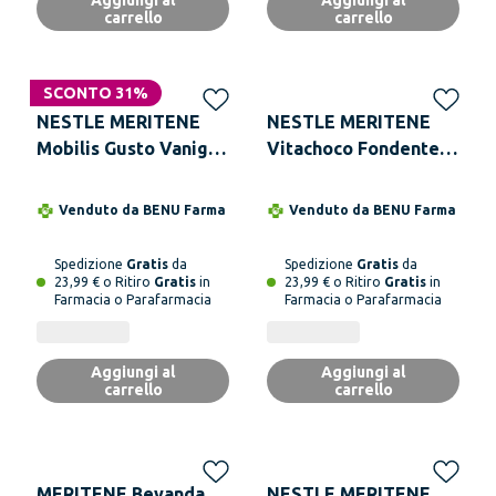
Aggiungi al
Aggiungi al
carrello
carrello
SCONTO 31%
NESTLE MERITENE
NESTLE MERITENE
Mobilis Gusto Vaniglia
Vitachoco Fondente
10 Bustine
15 tavolette
Venduto da
BENU Farma
Venduto da
BENU Farma
Spedizione
Gratis
da
Spedizione
Gratis
da
23,99 € o Ritiro
Gratis
in
23,99 € o Ritiro
Gratis
in
Farmacia o Parafarmacia
Farmacia o Parafarmacia
Aggiungi al
Aggiungi al
carrello
carrello
MERITENE Bevanda
NESTLE MERITENE