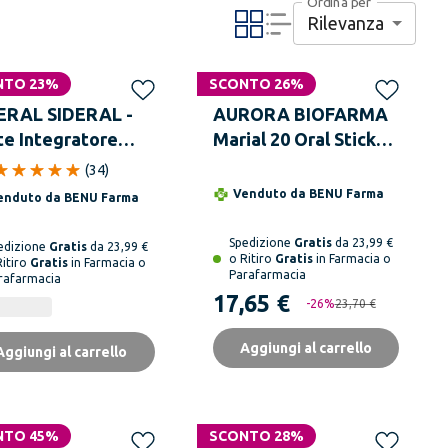
Ordina per
Rilevanza
NTO 23%
SCONTO 26%
ERAL SIDERAL -
AURORA BIOFARMA
te Integratore
Marial 20 Oral Stick
mentare 20
15 ml
(
34
)
sule
Venduto da
BENU Farma
enduto da
BENU Farma
Spedizione
Gratis
da 23,99 €
edizione
Gratis
da 23,99 €
o Ritiro
Gratis
in Farmacia o
Ritiro
Gratis
in Farmacia o
Parafarmacia
rafarmacia
17,65 €
-
26
%
23,70 €
Aggiungi al carrello
Aggiungi al carrello
NTO 45%
SCONTO 28%