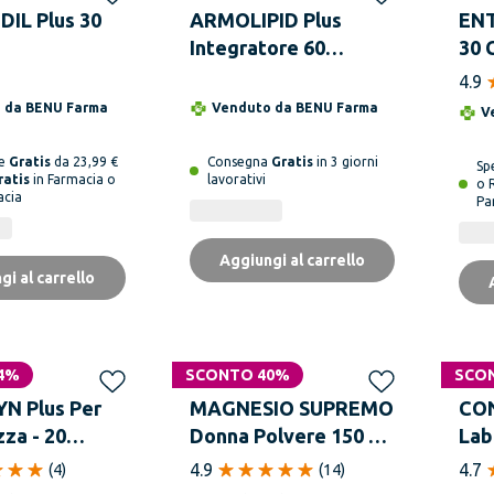
DIL Plus 30
ARMOLIPID Plus
ENT
Integratore 60
30 
Compresse
Glu
4.9
o da
BENU Farma
Venduto da
BENU Farma
V
ne
Gratis
da 23,99 €
Consegna
Gratis
in 3 giorni
Sp
ratis
in Farmacia o
lavorativi
o 
acia
Pa
Aggiungi al carrello
gi al carrello
4%
SCONTO 40%
SCO
N Plus Per
MAGNESIO SUPREMO
CON
za - 20
Donna Polvere 150 g -
Lab
Aroma Lampone
4.9
4.7
(
4
)
(
14
)