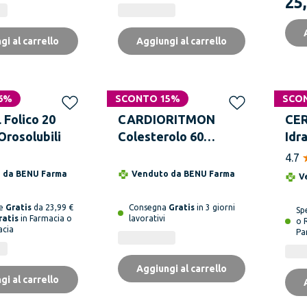
25
gi al carrello
Aggiungi al carrello
6%
SCONTO 15%
SCO
Folico 20
CARDIORITMON
CE
Orosolubili
Colesterolo 60
Idr
Capsule
Cor
4.7
o da
BENU Farma
Venduto da
BENU Farma
V
ne
Gratis
da 23,99 €
Consegna
Gratis
in 3 giorni
Sp
ratis
in Farmacia o
lavorativi
o 
acia
Pa
Aggiungi al carrello
gi al carrello