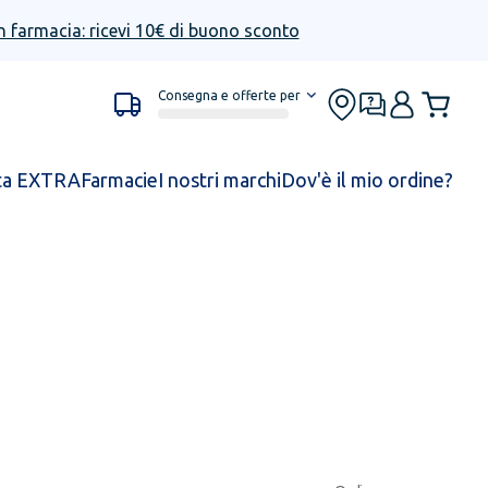
n farmacia: ricevi 10€ di buono sconto
Consegna e offerte per
ta EXTRA
Farmacie
I nostri marchi
Dov'è il mio ordine?