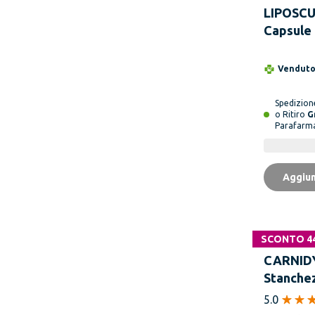
LIPOSCU
Capsule
Vendut
Spedizio
o Ritiro
G
Parafarm
Aggiun
SCONTO 4
CARNIDY
Stanchez
Bustine
5.0