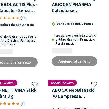
EROLACTIS Plus -
ABIOGEN PHARMA
Capsule - Senza
Calciobase
tine
Integratore
(
10
)
Alimentare 30 Stick
Venduto da
BENU Farma
enduto da
BENU Farma
Da 10 ml
Spedizione
Gratis
da 23,99 €
edizione
Gratis
da 23,99 €
o Ritiro
Gratis
in Farmacia o
Ritiro
Gratis
in Farmacia o
Parafarmacia
rafarmacia
Aggiungi al carrello
Aggiungi al carrello
NTO 39%
SCONTO 29%
NETTIVINA Stick
ABOCA NeoBianacid
bra 3 g
70 Compresse
Masticabili Reflusso
(
6
)
Acidità Difficoltà