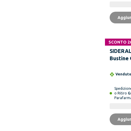
Aggiun
SCONTO 2
SIDERAL 
Bustine 
Vendut
Spedizio
o Ritiro
G
Parafarm
Aggiun