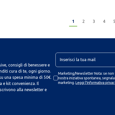
1
2
3
4
U
ive, consigli di benessere e
iti cura di te, ogni giorno.
Marketing/Newsletter Nota: se non v
 su una spesa minima di 50€.
nostra iniziativa spontanea, segnalaz
marketing.
Leggi l'Informativa privac
 e kit convenienza. Il
scrivono alla newsletter e