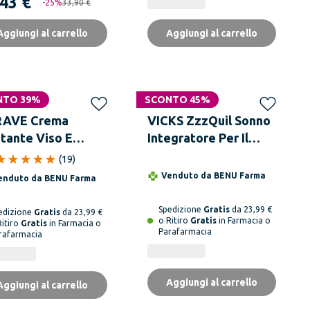
,43 €
-
25
%
33,90 €
Aggiungi al carrello
Aggiungi al carrello
NTO 39%
SCONTO 45%
RAVE Crema
VICKS ZzzQuil Sonno
atante Viso E
Integratore Per Il
po 454 g
Sonno 60 Pastiglie
(
19
)
Gommose
Venduto da
BENU Farma
enduto da
BENU Farma
Spedizione
Gratis
da 23,99 €
edizione
Gratis
da 23,99 €
o Ritiro
Gratis
in Farmacia o
Ritiro
Gratis
in Farmacia o
Parafarmacia
rafarmacia
Aggiungi al carrello
Aggiungi al carrello