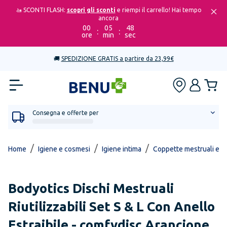
🚤 SCONTI FLASH:
scopri gli sconti
e riempi il carrello! Hai tempo
ancora
00
05
48
:
:
ore
min
sec
🚚
SPEDIZIONE GRATIS a partire da 23,99€
Consegna e offerte per
/
/
/
Home
Igiene e cosmesi
Igiene intima
Coppette mestruali e as
Bodyotics
Dischi Mestruali
Riutilizzabili Set S & L Con Anello
Estraibile - comfydisc Arancione