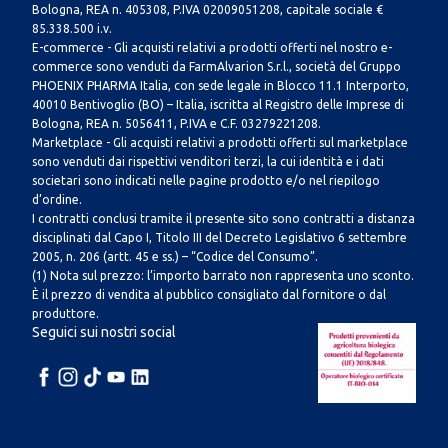
Bologna, REA n. 405308, P.IVA 02009051208, capitale sociale €
85.338.500 i.v.
E-commerce - Gli acquisti relativi a prodotti offerti nel nostro e-
commerce sono venduti da FarmAlvarion S.r.l., società del Gruppo
PHOENIX PHARMA Italia, con sede legale in Blocco 11.1 Interporto,
40010 Bentivoglio (BO) – Italia, iscritta al Registro delle Imprese di
Bologna, REA n. 5056411, P.IVA e C.F. 03279221208.
Marketplace - Gli acquisti relativi a prodotti offerti sul marketplace
sono venduti dai rispettivi venditori terzi, la cui identità e i dati
societari sono indicati nelle pagine prodotto e/o nel riepilogo
d’ordine.
I contratti conclusi tramite il presente sito sono contratti a distanza
disciplinati dal Capo I, Titolo III del Decreto Legislativo 6 settembre
2005, n. 206 (artt. 45 e ss.) – “Codice del Consumo”.
(1) Nota sul prezzo: l’importo barrato non rappresenta uno sconto.
È il prezzo di vendita al pubblico consigliato dal fornitore o dal
produttore.
Seguici sui nostri social