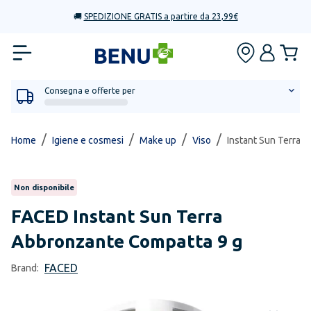
🚚
SPEDIZIONE GRATIS a partire da 23,99€
Consegna e offerte per
/
/
/
/
Home
Igiene e cosmesi
Make up
Viso
Instant Sun Terra 
Non disponibile
FACED
Instant Sun Terra
Abbronzante Compatta 9 g
FACED
Brand: