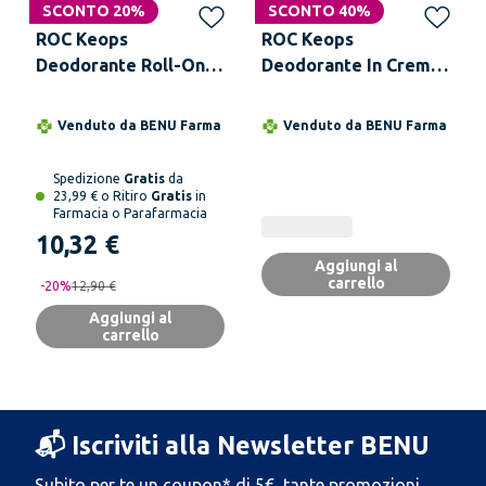
SCONTO 20%
SCONTO 40%
ROC Keops
ROC Keops
Deodorante Roll-On
Deodorante In Crema
Antitraspirante 30 ml
30 ml
Venduto da
BENU Farma
Venduto da
BENU Farma
Spedizione
Gratis
da
23,99 € o Ritiro
Gratis
in
Farmacia o Parafarmacia
10,32 €
Aggiungi al
carrello
-
20
%
12,90 €
Aggiungi al
carrello
📬 Iscriviti alla Newsletter BENU
Subito per te un coupon* di 5€, tante promozioni