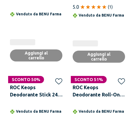
48h 30 ml
Fresco 48h 100 ml
5.0
(
1
)
Venduto da
BENU Farma
Venduto da
BENU Farma
Aggiungi al
Aggiungi al
carrello
carrello
SCONTO 50%
SCONTO 51%
ROC Keops
ROC Keops
Deodorante Stick 24h
Deodorante Roll-On
40 ml
48h Sensitive 30 ml
Venduto da
BENU Farma
Venduto da
BENU Farma