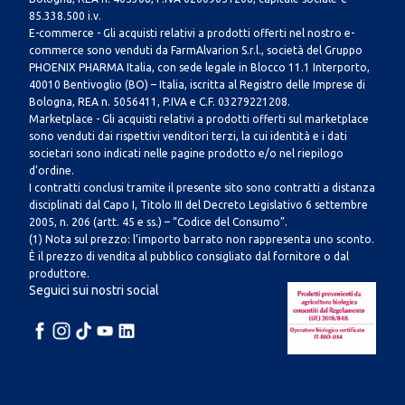
85.338.500 i.v.
E-commerce - Gli acquisti relativi a prodotti offerti nel nostro e-
commerce sono venduti da FarmAlvarion S.r.l., società del Gruppo
PHOENIX PHARMA Italia, con sede legale in Blocco 11.1 Interporto,
40010 Bentivoglio (BO) – Italia, iscritta al Registro delle Imprese di
Bologna, REA n. 5056411, P.IVA e C.F. 03279221208.
Marketplace - Gli acquisti relativi a prodotti offerti sul marketplace
sono venduti dai rispettivi venditori terzi, la cui identità e i dati
societari sono indicati nelle pagine prodotto e/o nel riepilogo
d’ordine.
I contratti conclusi tramite il presente sito sono contratti a distanza
disciplinati dal Capo I, Titolo III del Decreto Legislativo 6 settembre
2005, n. 206 (artt. 45 e ss.) – “Codice del Consumo”.
(1) Nota sul prezzo: l’importo barrato non rappresenta uno sconto.
È il prezzo di vendita al pubblico consigliato dal fornitore o dal
produttore.
Seguici sui nostri social