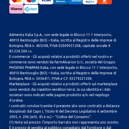
Admenta Italia S.p.A., con sede legale in Blocco 11.1 Interporto,
40010 Bentivoglio (BO) – Italia, iscritta al Registro delle Imprese di
Bologna, REA n. 405308, P.IVA 02009051208, capitale sociale €
85.338.500 i.v.
E-commerce - Gli acquisti relativi a prodotti offerti nel nostro e-
commerce sono venduti da FarmAlvarion S.r.l., società del Gruppo
PHOENIX PHARMA Italia, con sede legale in Blocco 11.1 Interporto,
40010 Bentivoglio (BO) – Italia, iscritta al Registro delle Imprese di
Bologna, REA n. 5056411, P.IVA e C.F. 03279221208.
Marketplace - Gli acquisti relativi a prodotti offerti sul marketplace
sono venduti dai rispettivi venditori terzi, la cui identità e i dati
societari sono indicati nelle pagine prodotto e/o nel riepilogo
d’ordine.
I contratti conclusi tramite il presente sito sono contratti a distanza
disciplinati dal Capo I, Titolo III del Decreto Legislativo 6 settembre
2005, n. 206 (artt. 45 e ss.) – “Codice del Consumo”.
(1) Nota sul prezzo: l’importo barrato non rappresenta uno sconto.
È il prezzo di vendita al pubblico consigliato dal fornitore o dal