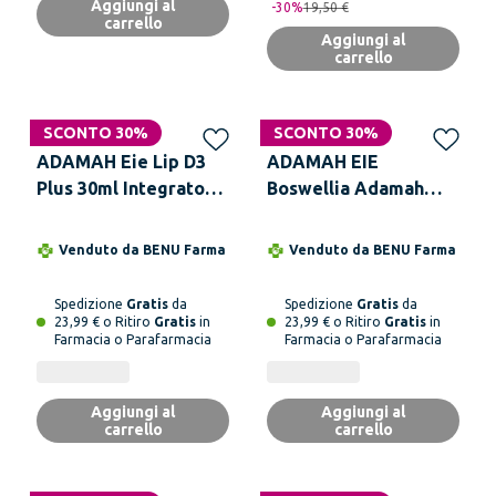
Aggiungi al
-
30
%
19,50 €
carrello
Aggiungi al
carrello
SCONTO 30%
SCONTO 30%
ADAMAH Eie Lip D3
ADAMAH EIE
Plus 30ml Integratore
Boswellia Adamah
Vitamina D3 Gocce
Integratore
Alimentare per
Venduto da
BENU Farma
Venduto da
BENU Farma
Funzionalità
Articolare 60 ml
Spedizione
Gratis
da
Spedizione
Gratis
da
23,99 € o Ritiro
Gratis
in
23,99 € o Ritiro
Gratis
in
Farmacia o Parafarmacia
Farmacia o Parafarmacia
Aggiungi al
Aggiungi al
carrello
carrello