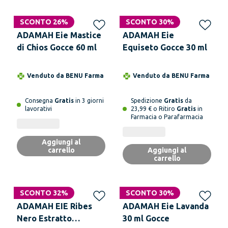
SCONTO 26%
SCONTO 30%
ADAMAH Eie Mastice
ADAMAH Eie
di Chios Gocce 60 ml
Equiseto Gocce 30 ml
Venduto da
BENU Farma
Venduto da
BENU Farma
Consegna
Gratis
in 3 giorni
Spedizione
Gratis
da
lavorativi
23,99 € o Ritiro
Gratis
in
Farmacia o Parafarmacia
Aggiungi al
carrello
Aggiungi al
carrello
SCONTO 32%
SCONTO 30%
ADAMAH EIE Ribes
ADAMAH Eie Lavanda
Nero Estratto
30 ml Gocce