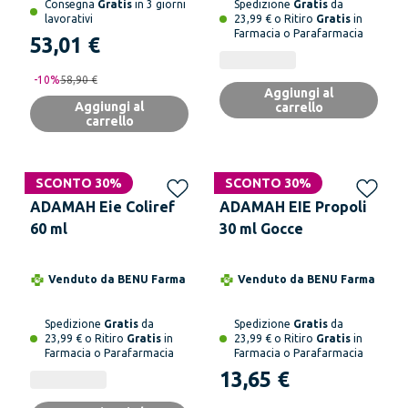
Consegna
Gratis
in 3 giorni
Spedizione
Gratis
da
lavorativi
23,99 € o Ritiro
Gratis
in
Farmacia o Parafarmacia
53,01 €
-
10
%
58,90 €
Aggiungi al
Aggiungi al
carrello
carrello
SCONTO 30%
SCONTO 30%
ADAMAH Eie Coliref
ADAMAH EIE Propoli
60 ml
30 ml Gocce
Venduto da
BENU Farma
Venduto da
BENU Farma
Spedizione
Gratis
da
Spedizione
Gratis
da
23,99 € o Ritiro
Gratis
in
23,99 € o Ritiro
Gratis
in
Farmacia o Parafarmacia
Farmacia o Parafarmacia
13,65 €