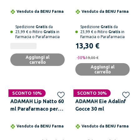
IdroEnzimatico Gocce
60 ml
Venduto da
BENU Farma
Venduto da
BENU Farma
Spedizione
Gratis
da
Spedizione
Gratis
da
23,99 € o Ritiro
Gratis
in
23,99 € o Ritiro
Gratis
in
Farmacia o Parafarmacia
Farmacia o Parafarmacia
13,30 €
Aggiungi al
-
30
%
19,00 €
carrello
Aggiungi al
carrello
SCONTO 10%
SCONTO 30%
ADAMAH Lip Natto 60
ADAMAH Eie Adalinf
ml Parafarmaco per
Gocce 30 ml
Microcircolo
Venduto da
BENU Farma
Venduto da
BENU Farma