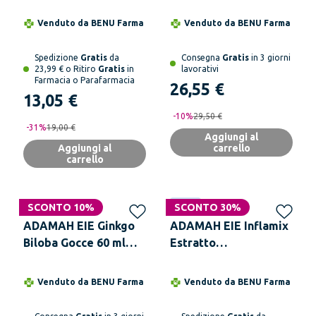
Alimentare per
Cellulite e
Venduto da
BENU Farma
Venduto da
BENU Farma
Microcircolo
Spedizione
Gratis
da
Consegna
Gratis
in 3 giorni
23,99 € o Ritiro
Gratis
in
lavorativi
Farmacia o Parafarmacia
26,55 €
13,05 €
-
10
%
29,50 €
-
31
%
19,00 €
Aggiungi al
Aggiungi al
carrello
carrello
SCONTO 10%
Novità
SCONTO 30%
ADAMAH EIE Ginkgo
ADAMAH EIE Inflamix
Biloba Gocce 60 ml
Estratto
Integratore
IdroEnzimatico Gocce
Alimentare
Flacone 60 ml
Venduto da
BENU Farma
Venduto da
BENU Farma