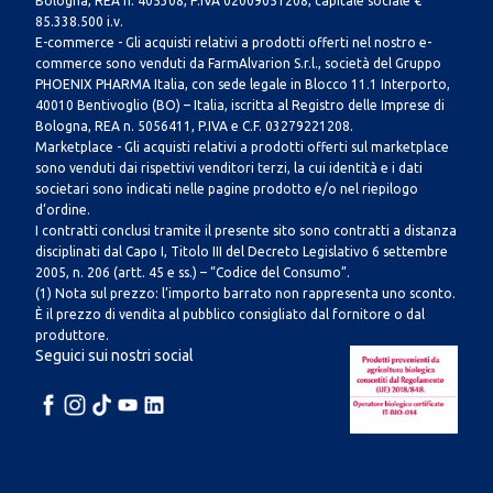
Bologna, REA n. 405308, P.IVA 02009051208, capitale sociale €
85.338.500 i.v.
E-commerce - Gli acquisti relativi a prodotti offerti nel nostro e-
commerce sono venduti da FarmAlvarion S.r.l., società del Gruppo
PHOENIX PHARMA Italia, con sede legale in Blocco 11.1 Interporto,
40010 Bentivoglio (BO) – Italia, iscritta al Registro delle Imprese di
Bologna, REA n. 5056411, P.IVA e C.F. 03279221208.
Marketplace - Gli acquisti relativi a prodotti offerti sul marketplace
sono venduti dai rispettivi venditori terzi, la cui identità e i dati
societari sono indicati nelle pagine prodotto e/o nel riepilogo
d’ordine.
I contratti conclusi tramite il presente sito sono contratti a distanza
disciplinati dal Capo I, Titolo III del Decreto Legislativo 6 settembre
2005, n. 206 (artt. 45 e ss.) – “Codice del Consumo”.
(1) Nota sul prezzo: l’importo barrato non rappresenta uno sconto.
È il prezzo di vendita al pubblico consigliato dal fornitore o dal
produttore.
Seguici sui nostri social