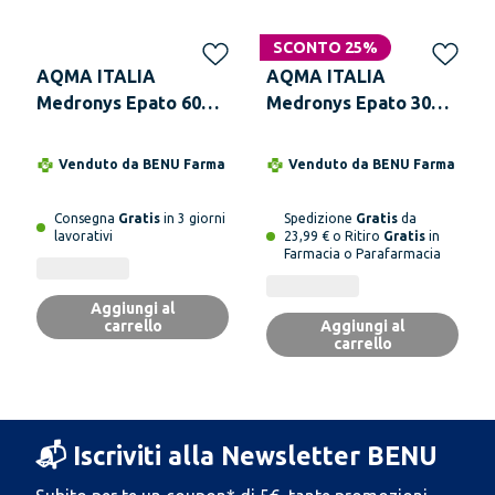
SCONTO 25%
AQMA ITALIA
AQMA ITALIA
Medronys Epato 60
Medronys Epato 30
Capsule
Capsule
Venduto da
BENU Farma
Venduto da
BENU Farma
Consegna
Gratis
in 3 giorni
Spedizione
Gratis
da
lavorativi
23,99 € o Ritiro
Gratis
in
Farmacia o Parafarmacia
Aggiungi al
carrello
Aggiungi al
carrello
📬 Iscriviti alla Newsletter BENU