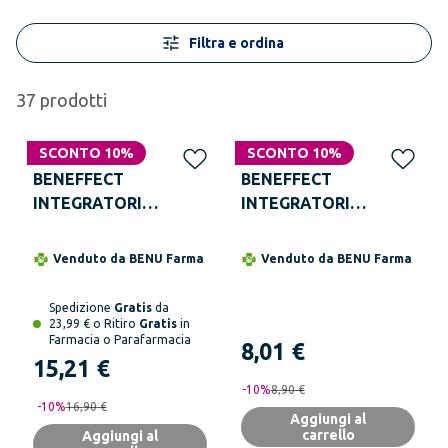
Filtra e ordina
37
prodotti
SCONTO 10%
SCONTO 10%
BENEFFECT
BENEFFECT
INTEGRATORI
INTEGRATORI
Uroprost 30 Capsule
NaturalGo Adulti 6
Microclismi Da 10 g
Venduto da
BENU Farma
Venduto da
BENU Farma
Spedizione
Gratis
da
23,99 € o Ritiro
Gratis
in
Farmacia o Parafarmacia
8,01 €
15,21 €
-
10
%
8,90 €
-
10
%
16,90 €
Aggiungi al
carrello
Aggiungi al