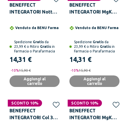
BENEFFECT
BENEFFECT
INTEGRATORI Notte
INTEGRATORI MgK
Fast 45 Compresse
Magnesio e Potassio
Integratore
30 Bustine
Venduto da
BENU Farma
Venduto da
BENU Farma
Melatonina e Griffonia
Spedizione
Gratis
da
Spedizione
Gratis
da
23,99 € o Ritiro
Gratis
in
23,99 € o Ritiro
Gratis
in
Farmacia o Parafarmacia
Farmacia o Parafarmacia
14,31 €
14,31 €
-
10
%
15,90 €
-
10
%
15,90 €
Aggiungi al
Aggiungi al
carrello
carrello
SCONTO 10%
SCONTO 10%
BENEFFECT
BENEFFECT
INTEGRATORI Col 30
INTEGRATORI MgK
Compresse
Magnesio e Potassio