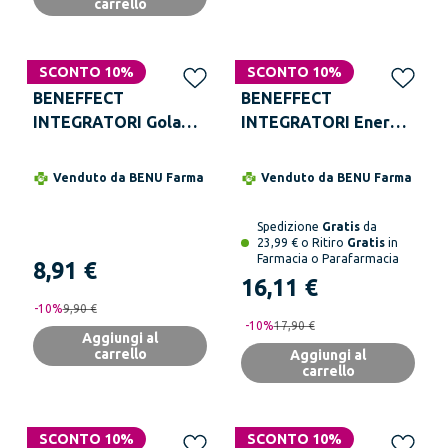
carrello
SCONTO 10%
SCONTO 10%
BENEFFECT
BENEFFECT
INTEGRATORI Gola
INTEGRATORI Energy
Tabs 20 Compresse
20 Bustine
Venduto da
BENU Farma
Venduto da
BENU Farma
Spedizione
Gratis
da
23,99 € o Ritiro
Gratis
in
Farmacia o Parafarmacia
8,91 €
16,11 €
-
10
%
9,90 €
-
10
%
17,90 €
Aggiungi al
carrello
Aggiungi al
carrello
SCONTO 10%
SCONTO 10%