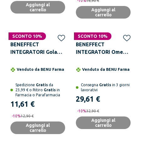
-
10
%
16,90 €
Aggiungi al
carrello
Aggiungi al
carrello
SCONTO 10%
SCONTO 10%
BENEFFECT
BENEFFECT
INTEGRATORI Gola
INTEGRATORI Omega
Spray Forte 30 ml
3 Integratore
Alimentare 90
Venduto da
BENU Farma
Venduto da
BENU Farma
Capsule Softgel
Spedizione
Gratis
da
Consegna
Gratis
in 3 giorni
23,99 € o Ritiro
Gratis
in
lavorativi
Farmacia o Parafarmacia
29,61 €
11,61 €
-
10
%
32,90 €
-
10
%
12,90 €
Aggiungi al
Aggiungi al
carrello
carrello