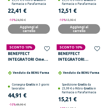
Farmacia o Parafarmacia
Farmacia o Parafarmacia
22,41 €
12,51 €
-
10
%
24,90 €
-
10
%
13,90 €
Aggiungi al
Aggiungi al
carrello
carrello
SCONTO 10%
SCONTO 10%
BENEFFECT
BENEFFECT
INTEGRATORI Omega
INTEGRATORI
3 150 Capzule PS
Beneffect D-Mannosio
60 Capsule
Venduto da
BENU Farma
Venduto da
BENU Farma
Consegna
Gratis
in 3 giorni
Spedizione
Gratis
da
lavorativi
23,99 € o Ritiro
Gratis
in
Farmacia o Parafarmacia
44,91 €
15,21 €
-
10
%
49,90 €