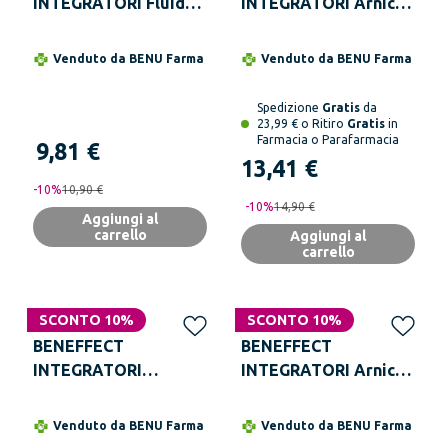
INTEGRATORI Fluid
INTEGRATORI Arnica
Adulti Flacone Da 125
Gel Forte 100 ml
ml
Venduto da
BENU Farma
Venduto da
BENU Farma
Spedizione
Gratis
da
23,99 € o Ritiro
Gratis
in
Farmacia o Parafarmacia
9,81 €
13,41 €
-
10
%
10,90 €
-
10
%
14,90 €
Aggiungi al
carrello
Aggiungi al
carrello
SCONTO 10%
SCONTO 10%
BENEFFECT
BENEFFECT
INTEGRATORI
INTEGRATORI Arnica
Immuno 14 Bustine
Gel Forte 400 ml
Venduto da
BENU Farma
Venduto da
BENU Farma