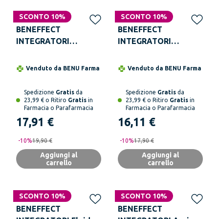
SCONTO 10%
SCONTO 10%
BENEFFECT
BENEFFECT
INTEGRATORI
INTEGRATORI
Magnesio Mg+
Multivit 90 Caramelle
Polvere Barattolo 300
Gommose
Venduto da
BENU Farma
Venduto da
BENU Farma
g
Spedizione
Gratis
da
Spedizione
Gratis
da
23,99 € o Ritiro
Gratis
in
23,99 € o Ritiro
Gratis
in
Farmacia o Parafarmacia
Farmacia o Parafarmacia
17,91 €
16,11 €
-
10
%
19,90 €
-
10
%
17,90 €
Aggiungi al
Aggiungi al
carrello
carrello
SCONTO 10%
SCONTO 10%
BENEFFECT
BENEFFECT