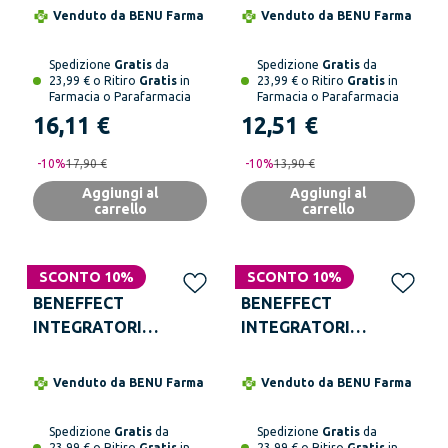
20 Bustine Senza
Venduto da
BENU Farma
Venduto da
BENU Farma
Zuccheri
Spedizione
Gratis
da
Spedizione
Gratis
da
23,99 € o Ritiro
Gratis
in
23,99 € o Ritiro
Gratis
in
Farmacia o Parafarmacia
Farmacia o Parafarmacia
16,11 €
12,51 €
-
10
%
17,90 €
-
10
%
13,90 €
Aggiungi al
Aggiungi al
carrello
carrello
SCONTO 10%
SCONTO 10%
BENEFFECT
BENEFFECT
INTEGRATORI
INTEGRATORI
Beneffèct Col Plus 30
Beneffèct Vascular 30
Compresse
Compresse
Venduto da
BENU Farma
Venduto da
BENU Farma
Spedizione
Gratis
da
Spedizione
Gratis
da
23,99 € o Ritiro
Gratis
in
23,99 € o Ritiro
Gratis
in