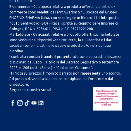
85.338.500 i.v.
E-commerce - Gli acquisti relativi a prodotti offerti nel nostro e-
commerce sono venduti da FarmAlvarion S.r.l., società del Gruppo
PHOENIX PHARMA Italia, con sede legale in Blocco 11.1 Interporto,
40010 Bentivoglio (BO) – Italia, iscritta al Registro delle Imprese di
Bologna, REA n. 5056411, P.IVA e C.F. 03279221208.
Marketplace - Gli acquisti relativi a prodotti offerti sul marketplace
sono venduti dai rispettivi venditori terzi, la cui identità e i dati
societari sono indicati nelle pagine prodotto e/o nel riepilogo
d’ordine.
I contratti conclusi tramite il presente sito sono contratti a distanza
disciplinati dal Capo I, Titolo III del Decreto Legislativo 6 settembre
2005, n. 206 (artt. 45 e ss.) – “Codice del Consumo”.
(1) Nota sul prezzo: l’importo barrato non rappresenta uno sconto.
È il prezzo di vendita al pubblico consigliato dal fornitore o dal
produttore.
Seguici sui nostri social