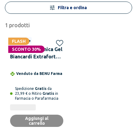
Filtra e ordina
1
prodotti
Solo online
FLASH
BIANCARDI Arnica Gel
SCONTO 30%
Biancardi Extraforte
500 ml
Venduto da
BENU Farma
Spedizione
Gratis
da
23,99 € o Ritiro
Gratis
in
Farmacia o Parafarmacia
Aggiungi al
carrello