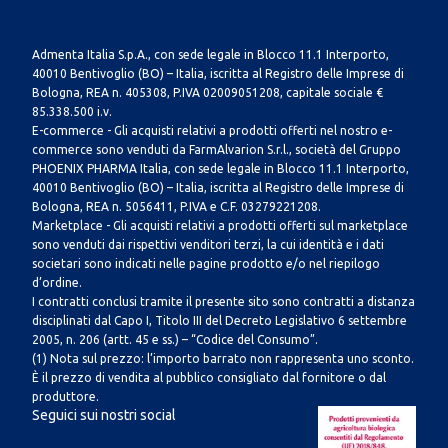
Admenta Italia S.p.A., con sede legale in Blocco 11.1 Interporto,
40010 Bentivoglio (BO) – Italia, iscritta al Registro delle Imprese di
Bologna, REA n. 405308, P.IVA 02009051208, capitale sociale €
85.338.500 i.v.
E-commerce - Gli acquisti relativi a prodotti offerti nel nostro e-
commerce sono venduti da FarmAlvarion S.r.l., società del Gruppo
PHOENIX PHARMA Italia, con sede legale in Blocco 11.1 Interporto,
40010 Bentivoglio (BO) – Italia, iscritta al Registro delle Imprese di
Bologna, REA n. 5056411, P.IVA e C.F. 03279221208.
Marketplace - Gli acquisti relativi a prodotti offerti sul marketplace
sono venduti dai rispettivi venditori terzi, la cui identità e i dati
societari sono indicati nelle pagine prodotto e/o nel riepilogo
d’ordine.
I contratti conclusi tramite il presente sito sono contratti a distanza
disciplinati dal Capo I, Titolo III del Decreto Legislativo 6 settembre
2005, n. 206 (artt. 45 e ss.) – “Codice del Consumo”.
(1) Nota sul prezzo: l’importo barrato non rappresenta uno sconto.
È il prezzo di vendita al pubblico consigliato dal fornitore o dal
produttore.
Seguici sui nostri social