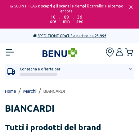
🚤 SCONTI FLASH:
scopri gli sconti
e riempi il carrello! Hai tempo
ancora
10
09
36
:
:
ore
min
sec
🚚
SPEDIZIONE GRATIS a partire da 23,99€
Consegna e offerte per
/
/
Home
Marchi
BIANCARDI
BIANCARDI
Tutti i prodotti del brand