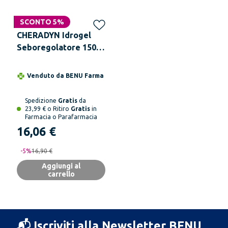
SCONTO 5%
CHERADYN Idrogel
Seboregolatore 150
ml
Venduto da
BENU Farma
Spedizione
Gratis
da
23,99 € o Ritiro
Gratis
in
Farmacia o Parafarmacia
16,06 €
-
5
%
16,90 €
Aggiungi al
carrello
📬 Iscriviti alla Newsletter BENU