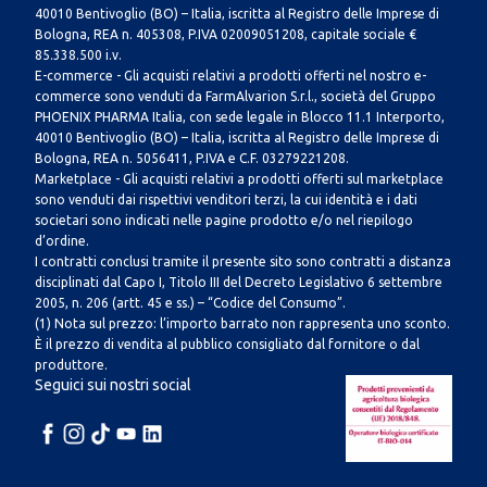
40010 Bentivoglio (BO) – Italia, iscritta al Registro delle Imprese di
Bologna, REA n. 405308, P.IVA 02009051208, capitale sociale €
85.338.500 i.v.
E-commerce - Gli acquisti relativi a prodotti offerti nel nostro e-
commerce sono venduti da FarmAlvarion S.r.l., società del Gruppo
PHOENIX PHARMA Italia, con sede legale in Blocco 11.1 Interporto,
40010 Bentivoglio (BO) – Italia, iscritta al Registro delle Imprese di
Bologna, REA n. 5056411, P.IVA e C.F. 03279221208.
Marketplace - Gli acquisti relativi a prodotti offerti sul marketplace
sono venduti dai rispettivi venditori terzi, la cui identità e i dati
societari sono indicati nelle pagine prodotto e/o nel riepilogo
d’ordine.
I contratti conclusi tramite il presente sito sono contratti a distanza
disciplinati dal Capo I, Titolo III del Decreto Legislativo 6 settembre
2005, n. 206 (artt. 45 e ss.) – “Codice del Consumo”.
(1) Nota sul prezzo: l’importo barrato non rappresenta uno sconto.
È il prezzo di vendita al pubblico consigliato dal fornitore o dal
produttore.
Seguici sui nostri social