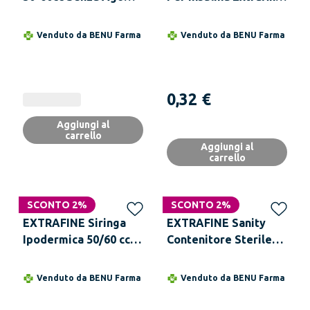
Con Catetere
1 ml 100UI Ago
Removibile G26
Venduto da
BENU Farma
Venduto da
BENU Farma
0,45X12 mm 1 Siringa
0,32 €
Aggiungi al
carrello
Aggiungi al
carrello
SCONTO 2%
SCONTO 2%
EXTRAFINE Siringa
EXTRAFINE Sanity
Ipodermica 50/60 cc
Contenitore Sterile
Senza Ago
Per Urine 120 ml
Venduto da
BENU Farma
Venduto da
BENU Farma