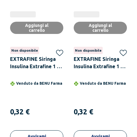
Aggiungi al
Aggiungi al
carrello
carrello
Non disponibile
Non disponibile
EXTRAFINE Siringa
EXTRAFINE Siringa
Insulina Extrafine 1 ml
Insulina Extrafine 1 ml
100 UI Ago
100 UI Ago
Removibile 26 Gauge
Removibile 27 Gauge
Venduto da
BENU Farma
Venduto da
BENU Farma
0,45X12 mm 1 Pezzo
0,40X12 mm 1 Siringa
0,32 €
0,32 €
Avvisami
Avvisami