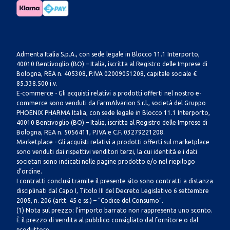
Admenta Italia S.p.A., con sede legale in Blocco 11.1 Interporto,
40010 Bentivoglio (BO) – Italia, iscritta al Registro delle Imprese di
Bologna, REA n. 405308, P.IVA 02009051208, capitale sociale €
85.338.500 i.v.
E-commerce - Gli acquisti relativi a prodotti offerti nel nostro e-
commerce sono venduti da FarmAlvarion S.r.l., società del Gruppo
PHOENIX PHARMA Italia, con sede legale in Blocco 11.1 Interporto,
40010 Bentivoglio (BO) – Italia, iscritta al Registro delle Imprese di
Bologna, REA n. 5056411, P.IVA e C.F. 03279221208.
Marketplace - Gli acquisti relativi a prodotti offerti sul marketplace
sono venduti dai rispettivi venditori terzi, la cui identità e i dati
societari sono indicati nelle pagine prodotto e/o nel riepilogo
d’ordine.
I contratti conclusi tramite il presente sito sono contratti a distanza
disciplinati dal Capo I, Titolo III del Decreto Legislativo 6 settembre
2005, n. 206 (artt. 45 e ss.) – “Codice del Consumo”.
(1) Nota sul prezzo: l’importo barrato non rappresenta uno sconto.
È il prezzo di vendita al pubblico consigliato dal fornitore o dal
produttore.