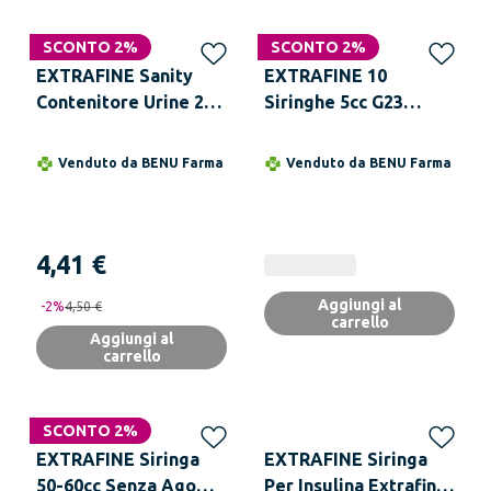
SCONTO 2%
SCONTO 2%
EXTRAFINE Sanity
EXTRAFINE 10
Contenitore Urine 24H
Siringhe 5cc G23
2,5 Litri
(0,60X30)
Venduto da
BENU Farma
Venduto da
BENU Farma
4,41 €
Aggiungi al
-
2
%
4,50 €
carrello
Aggiungi al
carrello
SCONTO 2%
EXTRAFINE Siringa
EXTRAFINE Siringa
50-60cc Senza Ago
Per Insulina Extrafine