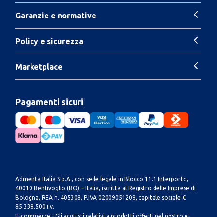
Garanzie e normative
Policy e sicurezza
Marketplace
Pagamenti sicuri
Admenta Italia S.p.A., con sede legale in Blocco 11.1 Interporto,
40010 Bentivoglio (BO) – Italia, iscritta al Registro delle Imprese di
Bologna, REA n. 405308, P.IVA 02009051208, capitale sociale €
85.338.500 i.v.
E-commerce - Gli acquisti relativi a prodotti offerti nel nostro e-