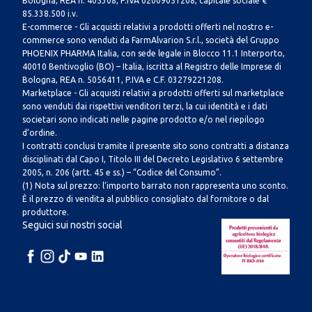
Bologna, REA n. 405308, P.IVA 02009051208, capitale sociale €
85.338.500 i.v.
E-commerce - Gli acquisti relativi a prodotti offerti nel nostro e-
commerce sono venduti da FarmAlvarion S.r.l., società del Gruppo
PHOENIX PHARMA Italia, con sede legale in Blocco 11.1 Interporto,
40010 Bentivoglio (BO) – Italia, iscritta al Registro delle Imprese di
Bologna, REA n. 5056411, P.IVA e C.F. 03279221208.
Marketplace - Gli acquisti relativi a prodotti offerti sul marketplace
sono venduti dai rispettivi venditori terzi, la cui identità e i dati
societari sono indicati nelle pagine prodotto e/o nel riepilogo
d’ordine.
I contratti conclusi tramite il presente sito sono contratti a distanza
disciplinati dal Capo I, Titolo III del Decreto Legislativo 6 settembre
2005, n. 206 (artt. 45 e ss.) – “Codice del Consumo”.
(1) Nota sul prezzo: l’importo barrato non rappresenta uno sconto.
È il prezzo di vendita al pubblico consigliato dal fornitore o dal
produttore.
Seguici sui nostri social