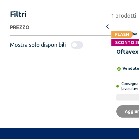
Filtri
1
prodotti
PREZZO
FLASH
Solo online
SCONTO 3
LINEA F
Mostra solo disponibili
Oftavex
Compre
Vendut
Consegn
lavorativi
Aggiun