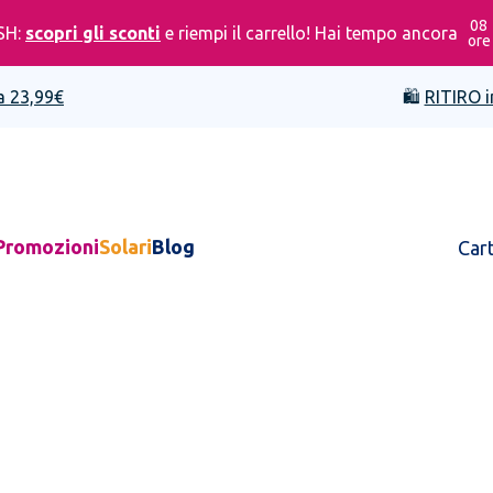
08
SH:
scopri gli sconti
e riempi il carrello! Hai tempo ancora
ore
a 23,99€
🛍️
RITIRO i
Promozioni
Solari
Blog
Car