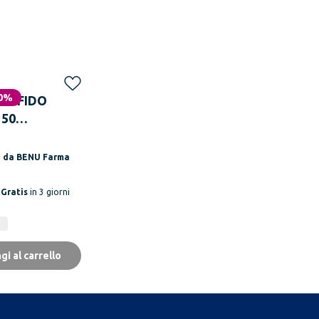
0%
ITOFIDO
 50
sse
o da
BENU Farma
a
Gratis
in 3 giorni
gi al carrello