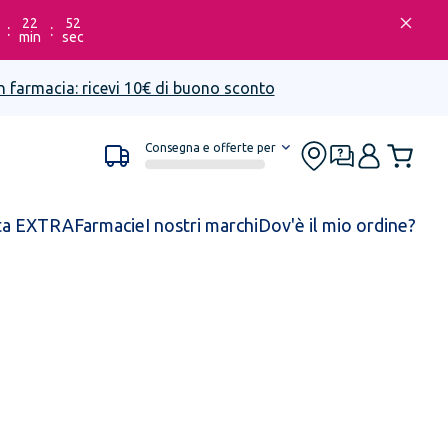
22
52
:
:
min
sec
n farmacia: ricevi 10€ di buono sconto
Consegna e offerte per
ta EXTRA
Farmacie
I nostri marchi
Dov'è il mio ordine?