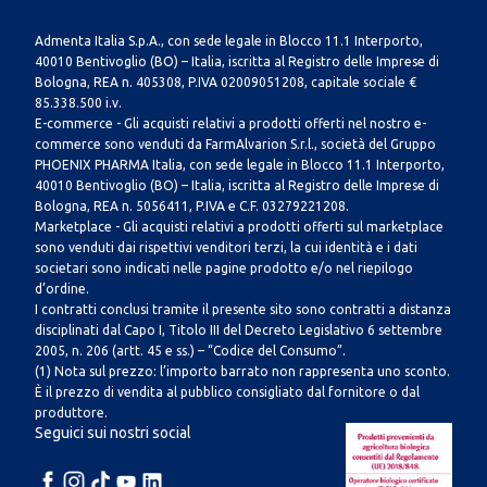
Admenta Italia S.p.A., con sede legale in Blocco 11.1 Interporto,
40010 Bentivoglio (BO) – Italia, iscritta al Registro delle Imprese di
Bologna, REA n. 405308, P.IVA 02009051208, capitale sociale €
85.338.500 i.v.
E-commerce - Gli acquisti relativi a prodotti offerti nel nostro e-
commerce sono venduti da FarmAlvarion S.r.l., società del Gruppo
PHOENIX PHARMA Italia, con sede legale in Blocco 11.1 Interporto,
40010 Bentivoglio (BO) – Italia, iscritta al Registro delle Imprese di
Bologna, REA n. 5056411, P.IVA e C.F. 03279221208.
Marketplace - Gli acquisti relativi a prodotti offerti sul marketplace
sono venduti dai rispettivi venditori terzi, la cui identità e i dati
societari sono indicati nelle pagine prodotto e/o nel riepilogo
d’ordine.
I contratti conclusi tramite il presente sito sono contratti a distanza
disciplinati dal Capo I, Titolo III del Decreto Legislativo 6 settembre
2005, n. 206 (artt. 45 e ss.) – “Codice del Consumo”.
(1) Nota sul prezzo: l’importo barrato non rappresenta uno sconto.
È il prezzo di vendita al pubblico consigliato dal fornitore o dal
produttore.
Seguici sui nostri social