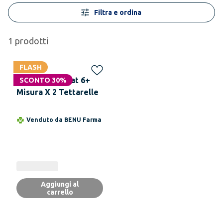
Filtra e ordina
1
prodotti
FLASH
MAM BABY Teat 6+
SCONTO 30%
Misura X 2 Tettarelle
Venduto da
BENU Farma
Aggiungi al
carrello