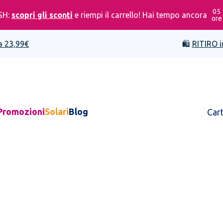
05
SH:
scopri gli sconti
e riempi il carrello! Hai tempo ancora
ore
a 23,99€
🛍️
RITIRO i
Promozioni
Solari
Blog
Car