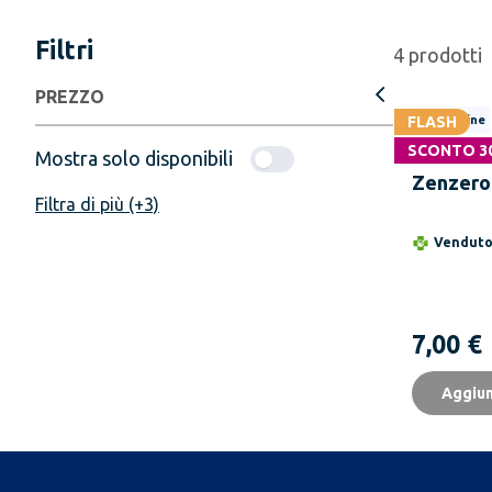
Filtri
4
prodotti
PREZZO
FLASH
Solo online
SCONTO 3
MLESNA 
Mostra solo disponibili
Zenzero
Filtra di più (+3)
Scatola 
g
Vendut
7,00 €
Aggiun