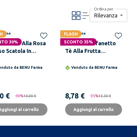
Ordina per
Rilevanza
H
 online
FLASH
Solo online
NTO 30%
SCONTO 35%
SNA Tè Alla Rosa
MLESNA Cofanetto
so Scatola In
Tè Alla Frutta
no 100 g
Assortito 4 Gusti x 10
g
enduto da
BENU Farma
Venduto da
BENU Farma
0 €
8,78 €
-
30
%
10,00 €
-
35
%
13,50 €
Aggiungi al carrello
Aggiungi al carrello