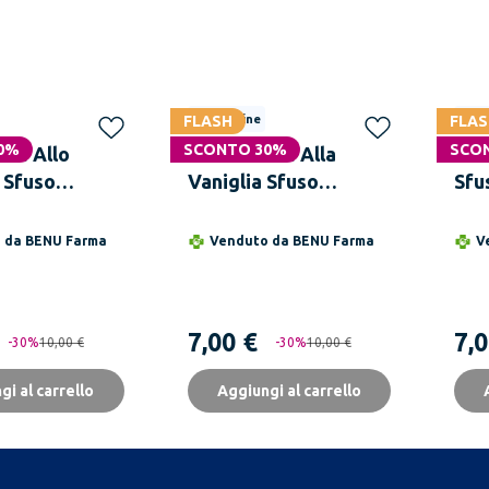
FLASH
Solo online
FLAS
Solo
0%
SCONTO 30%
SCO
Tè Allo
MLESNA Tè Alla
MLE
 Sfuso
Vaniglia Sfuso
Sfu
In Legno 100
Scatola In Legno 100
Leg
g
o da
BENU Farma
Venduto da
BENU Farma
V
7,00 €
7,0
-
30
%
10,00 €
-
30
%
10,00 €
gi al carrello
Aggiungi al carrello