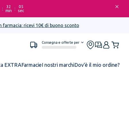
32
05
:
:
min
sec
n farmacia: ricevi 10€ di buono sconto
Consegna e offerte per
ta EXTRA
Farmacie
I nostri marchi
Dov'è il mio ordine?