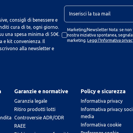
U
ive, consigli di benessere e
iti cura di te, ogni giorno.
Marketing/Newsletter Nota: se non v
 su una spesa minima di 50€.
nostra iniziativa spontanea, segnalaz
marketing.
Leggi l'Informativa privac
 e kit convenienza. Il
scrivono alla newsletter e
a
Garanzie e normative
Policy e sicurezza
Garanzia legale
Informativa privacy
Ritiro prodotti lotti
Informativa privacy soci
media
endita
Controversie ADR/ODR
Informativa cookie
RAEE
Preferenze cookie