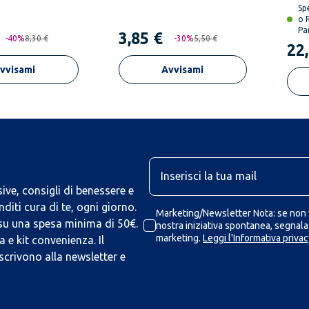
Sp
o 
Pa
3,85 €
-
40
%
8,30 €
-
30
%
5,50 €
22
vvisami
Avvisami
U
ive, consigli di benessere e
iti cura di te, ogni giorno.
Marketing/Newsletter Nota: se non v
 su una spesa minima di 50€.
nostra iniziativa spontanea, segnalaz
marketing.
Leggi l'Informativa privac
 e kit convenienza. Il
scrivono alla newsletter e