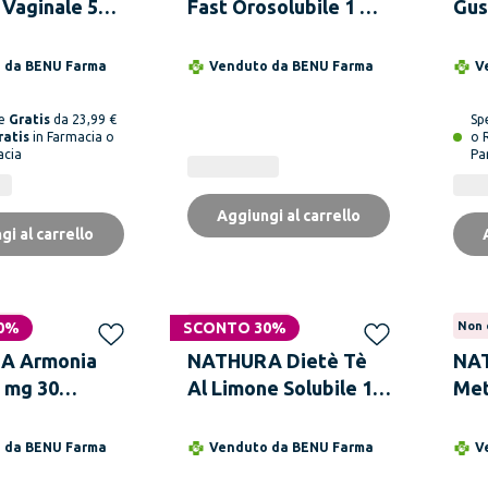
Vaginale 5
Fast Orosolubile 1 mg
Gus
da 140 ml
40 Compresse
Bus
o da
BENU Farma
Venduto da
BENU Farma
V
ne
Gratis
da 23,99 €
Sp
ratis
in Farmacia o
o 
acia
Pa
Aggiungi al carrello
gi al carrello
0%
bile
SCONTO 30%
Non disponibile
Non 
A Armonia
NATHURA Dietè Tè
NAT
 mg 30
Al Limone Solubile 10
Met
e a Rilascio
Bustine
Equ
ato
Com
o da
BENU Farma
Venduto da
BENU Farma
V