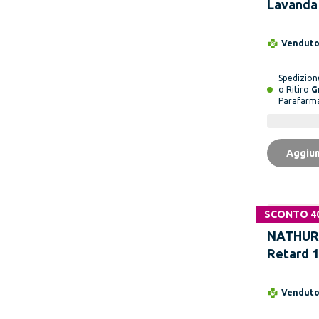
Lavanda 
Flaconi 
Vendut
Spedizio
o Ritiro
G
Parafarm
Aggiun
SCONTO 4
Non disponi
NATHUR
Retard 1
Compress
Prolung
Vendut