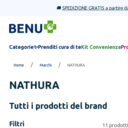
🚚
SPEDIZIONE GRATIS a partire d
Categorie
✨Prenditi cura di te
Kit Convenienza
Pr
/
/
Home
Marchi
NATHURA
NATHURA
Tutti i prodotti del brand
Filtri
11
prodott