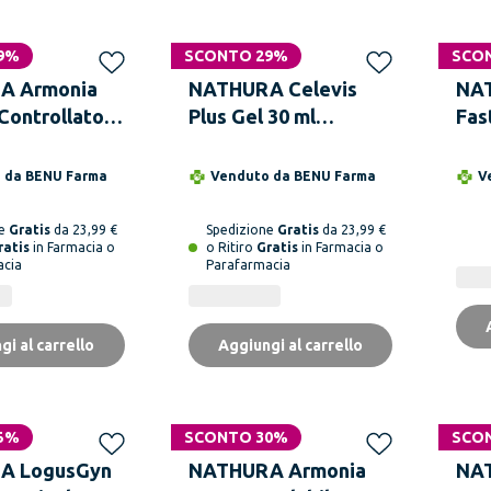
9%
SCONTO 29%
SCO
A Armonia
NATHURA Celevis
NA
 Controllato 1
Plus Gel 30 ml
Fas
Compresse
Emorroidi Ragadi
Com
Imm
o da
BENU Farma
Venduto da
BENU Farma
V
ne
Gratis
da 23,99 €
Spedizione
Gratis
da 23,99 €
ratis
in Farmacia o
o Ritiro
Gratis
in Farmacia o
acia
Parafarmacia
gi al carrello
Aggiungi al carrello
5%
SCONTO 30%
SCO
A LogusGyn
NATHURA Armonia
NAT