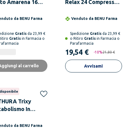
to Amarena 16
Relax 24 Compresse
tine
A Rilascio
Programmato
enduto da
BENU Farma
Venduto da
BENU Farma
edizione
Gratis
da 23,99 €
Spedizione
Gratis
da 23,99 €
Ritiro
Gratis
in Farmacia o
o Ritiro
Gratis
in Farmacia o
rafarmacia
Parafarmacia
19,54 €
-
10
%
21,80 €
Aggiungi al carrello
Avvisami
disponibile
HURA Trixy
abolismo In
ilibrio 28
presse
enduto da
BENU Farma