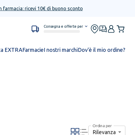
n farmacia: ricevi 10€ di buono sconto
Consegna e offerte per
ta EXTRA
Farmacie
I nostri marchi
Dov'è il mio ordine?
Ordina per
Rilevanza