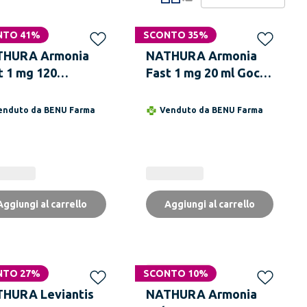
NTO 41%
SCONTO 35%
THURA Armonia
NATHURA Armonia
t 1 mg 120
Fast 1 mg 20 ml Gocce
presse A Rilascio
A Rilascio Immediato
ediato
enduto da
BENU Farma
Venduto da
BENU Farma
Aggiungi al carrello
Aggiungi al carrello
NTO 27%
SCONTO 10%
Non disponibile
HURA Leviantis
NATHURA Armonia