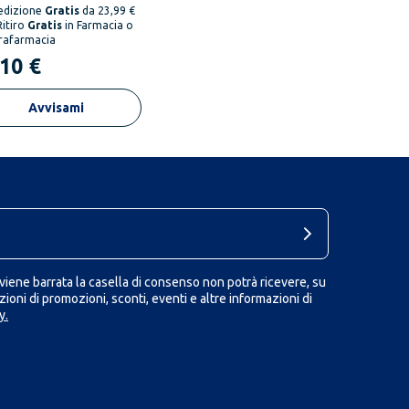
edizione
Gratis
da 23,99 €
Ritiro
Gratis
in Farmacia o
rafarmacia
,10 €
Avvisami
iene barrata la casella di consenso non potrà ricevere, su
ioni di promozioni, sconti, eventi e altre informazioni di
y.