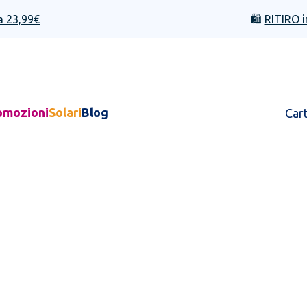
a 23,99€
🛍️
RITIRO i
omozioni
Solari
Blog
Car
i