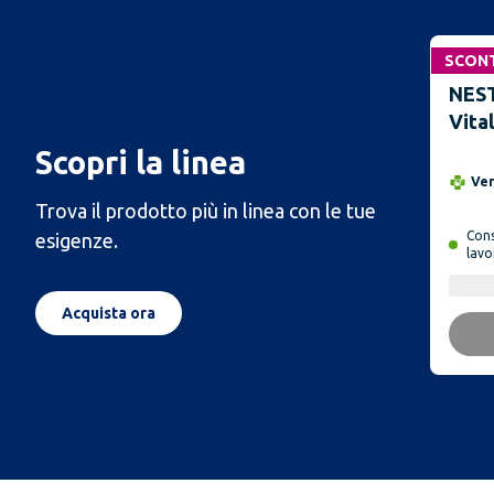
SCON
NEST
Vita
Scopri la linea
Ve
Trova il prodotto più in linea con le tue
Con
esigenze.
lavo
Acquista ora