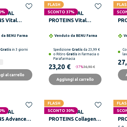
FLASH
FLAS
0%
SCONTO 37%
SCO
VITAL
NESTLE VITAL
NES
S Vital
PROTEINS Vital
PRO
 collagene
Proteins Collagene
Col
Fra
o da
BENU Farma
Venduto da
BENU Farma
V
a
Gratis
in 3 giorni
Spedizione
Gratis
da 23,99 €
Co
o Ritiro
Gratis
in Farmacia o
lav
Parafarmacia
27
23,20 €
-
37
%
36,90 €
gi al carrello
Aggiungi al carrello
FLASH
FLAS
0%
SCONTO 30%
SCO
VITAL
NESTLE VITAL
NES
S Advanced
PROTEINS Collagen
PRO
315g
Active 357g
Pep