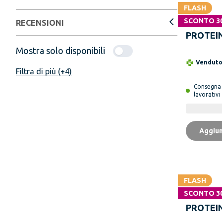
FLASH
SCONTO 3
NESTLE 
RECENSIONI
PROTEIN
Proteins
Mostra solo disponibili
Vendut
Filtra di più (+4)
Consegn
lavorativi
Aggiun
FLASH
SCONTO 3
NESTLE 
PROTEIN
Beauty 