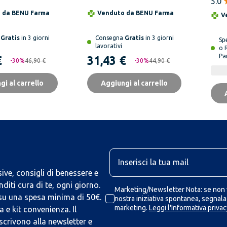
5.0
ore
Integratore
Da 
o da
BENU Farma
Venduto da
BENU Farma
V
e con Acido
Alimentare Collagene
co
Vitamine Minerali
a
Gratis
in 3 giorni
Consegna
Gratis
in 3 giorni
Sp
lavorativi
o 
Pa
€
31,43 €
-
30
%
46,90 €
-
30
%
44,90 €
gi al carrello
Aggiungi al carrello
U
ive, consigli di benessere e
iti cura di te, ogni giorno.
Marketing/Newsletter Nota: se non v
 su una spesa minima di 50€.
nostra iniziativa spontanea, segnalaz
marketing.
Leggi l'Informativa privac
 e kit convenienza. Il
scrivono alla newsletter e