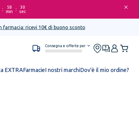
58
30
:
:
min
sec
n farmacia: ricevi 10€ di buono sconto
Consegna e offerte per
ta EXTRA
Farmacie
I nostri marchi
Dov'è il mio ordine?