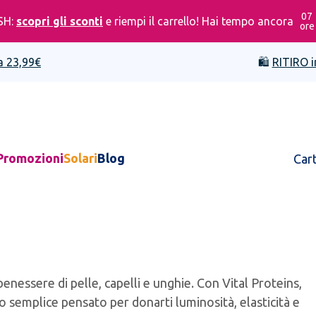
07
SH:
scopri gli sconti
e riempi il carrello! Hai tempo ancora
ore
a 23,99€
🛍️
RITIRO i
Promozioni
Solari
Blog
Car
benessere di pelle, capelli e unghie. Con Vital Proteins,
o semplice pensato per donarti luminosità, elasticità e