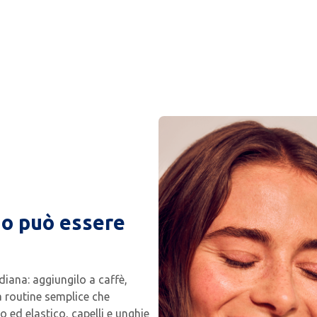
no può essere
diana: aggiungilo a caffè,
a routine semplice che
 ed elastico, capelli e unghie