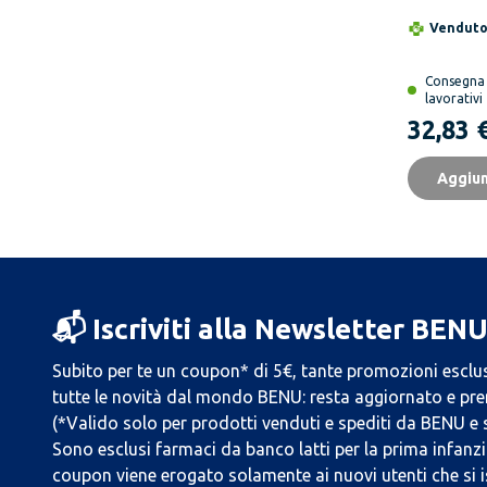
Integrat
Vendut
Collagen
Ialuroni
Consegn
lavorativi
32,83 
Aggiun
📬 Iscriviti alla Newsletter BEN
Subito per te un coupon* di 5€, tante promozioni esclus
tutte le novità dal mondo BENU: resta aggiornato e prend
(*Valido solo per prodotti venduti e spediti da BENU e
Sono esclusi farmaci da banco latti per la prima infanzia
coupon viene erogato solamente ai nuovi utenti che si i