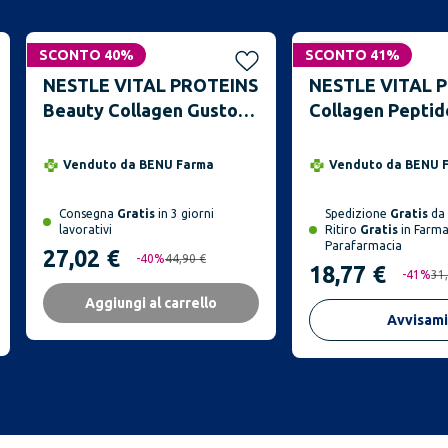
SCONTO 40%
SCONTO 41%
Non disponibile
NESTLE VITAL PROTEINS
NESTLE VITAL 
Beauty Collagen Gusto
Collagen Peptid
Fragola Limone 271 g
Barattolo 297 g
Venduto da
BENU Farma
Venduto da
BENU 
Consegna
Gratis
in 3 giorni
Spedizione
Gratis
da 
lavorativi
Ritiro
Gratis
in Farma
Parafarmacia
27,02 €
-
40
%
44,90 €
18,77 €
-
41
%
31
Aggiungi al carrello
Avvisami