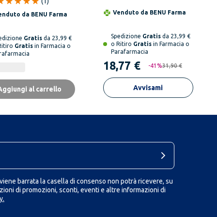
(
1
)
10 g
Barattolo 297 g
Venduto da
BENU Farma
enduto da
BENU Farma
Spedizione
Gratis
da 23,99 €
edizione
Gratis
da 23,99 €
o Ritiro
Gratis
in Farmacia o
Ritiro
Gratis
in Farmacia o
Parafarmacia
rafarmacia
18,77 €
-
41
%
31,90 €
Avvisami
Aggiungi al carrello
iene barrata la casella di consenso non potrà ricevere, su
ioni di promozioni, sconti, eventi e altre informazioni di
y.