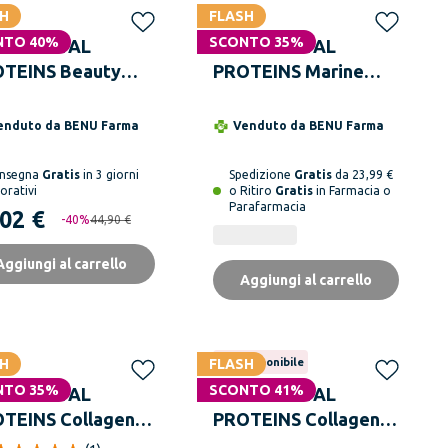
H
FLASH
NTO 40%
SCONTO 35%
TLE VITAL
NESTLE VITAL
TEINS Beauty
PROTEINS Marine
lagen Gusto
Collagen 10 Bustine
gola Limone 271 g
Da 10 g
enduto da
BENU Farma
Venduto da
BENU Farma
nsegna
Gratis
in 3 giorni
Spedizione
Gratis
da 23,99 €
orativi
o Ritiro
Gratis
in Farmacia o
Parafarmacia
,02 €
-
40
%
44,90 €
Aggiungi al carrello
Aggiungi al carrello
H
FLASH
Non disponibile
NTO 35%
SCONTO 41%
TLE VITAL
NESTLE VITAL
TEINS Collagen
PROTEINS Collagen
tides 10 Bustine
Peptides Cacao