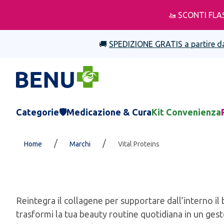
🚤 SCONTI FLA
🚚
SPEDIZIONE GRATIS a partire d
Categorie
🛡️Medicazione & Cura
Kit Convenienza
/
/
Home
Marchi
Vital Proteins
Reintegra il collagene per supportare dall’interno il 
trasformi la tua beauty routine quotidiana in un gest