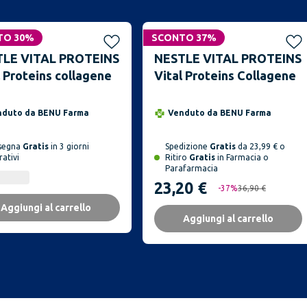
TO 30%
SCONTO 37%
LE VITAL PROTEINS
NESTLE VITAL PROTEINS
l Proteins collagene
Vital Proteins Collagene
nduto da
BENU Farma
Venduto da
BENU Farma
segna
Gratis
in 3 giorni
Spedizione
Gratis
da 23,99 € o
rativi
Ritiro
Gratis
in Farmacia o
Parafarmacia
23,20 €
-
37
%
36,90 €
Aggiungi al carrello
Aggiungi al carrello