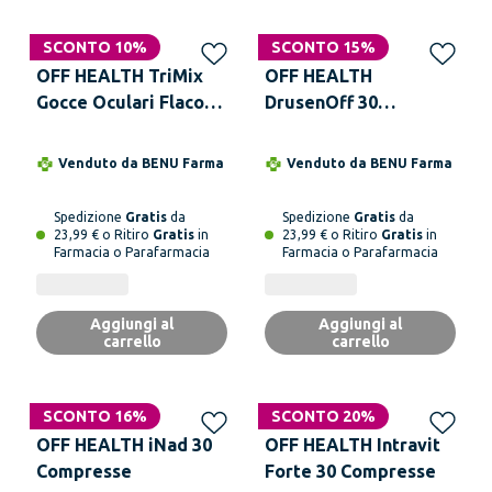
SCONTO 10%
SCONTO 15%
OFF HEALTH TriMix
OFF HEALTH
Gocce Oculari Flacone
DrusenOff 30
8 ml
Compresse
Venduto da
BENU Farma
Venduto da
BENU Farma
Spedizione
Gratis
da
Spedizione
Gratis
da
23,99 € o Ritiro
Gratis
in
23,99 € o Ritiro
Gratis
in
Farmacia o Parafarmacia
Farmacia o Parafarmacia
Aggiungi al
Aggiungi al
carrello
carrello
SCONTO 16%
SCONTO 20%
OFF HEALTH iNad 30
OFF HEALTH Intravit
Compresse
Forte 30 Compresse