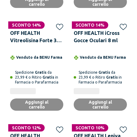
carrello
carrello
SCONTO 14%
SCONTO 14%
OFF HEALTH
OFF HEALTH iCross
Vitreolisina Forte 30
Gocce Oculari 8 ml
Compresse
Venduto da
BENU Farma
Venduto da
BENU Farma
Spedizione
Gratis
da
Spedizione
Gratis
da
23,99 € o Ritiro
Gratis
in
23,99 € o Ritiro
Gratis
in
Farmacia o Parafarmacia
Farmacia o Parafarmacia
Aggiungi al
Aggiungi al
carrello
carrello
SCONTO 12%
SCONTO 10%
OFF HEALTH
OFF HEALTH Leniva