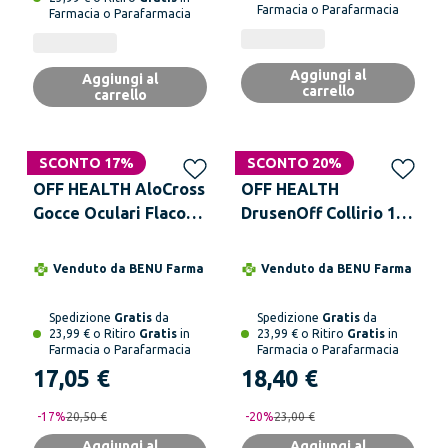
Farmacia o Parafarmacia
Farmacia o Parafarmacia
Aggiungi al
Aggiungi al
carrello
carrello
SCONTO 17%
SCONTO 20%
OFF HEALTH AloCross
OFF HEALTH
Gocce Oculari Flacone
DrusenOff Collirio 10
Da 8 ml
ml
Venduto da
BENU Farma
Venduto da
BENU Farma
Spedizione
Gratis
da
Spedizione
Gratis
da
23,99 € o Ritiro
Gratis
in
23,99 € o Ritiro
Gratis
in
Farmacia o Parafarmacia
Farmacia o Parafarmacia
17,05 €
18,40 €
-
17
%
20,50 €
-
20
%
23,00 €
Aggiungi al
Aggiungi al