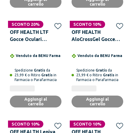
carrello
carrello
SCONTO 20%
SCONTO 10%
OFF HEALTH LTF
OFF HEALTH
Gocce Oculari
AloCrossGel Gocce
Soluzione Oftalmica 8
Oculari 15 Monodose
ml
Da 0,35 ml
Venduto da
BENU Farma
Venduto da
BENU Farma
Spedizione
Gratis
da
Spedizione
Gratis
da
23,99 € o Ritiro
Gratis
in
23,99 € o Ritiro
Gratis
in
Farmacia o Parafarmacia
Farmacia o Parafarmacia
Aggiungi al
Aggiungi al
carrello
carrello
SCONTO 10%
SCONTO 10%
OFF HEALTH Leniva
OFF HEALTH