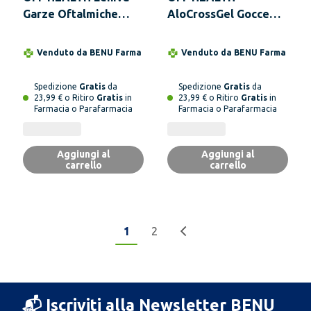
Garze Oftalmiche
AloCrossGel Gocce
Monouso 20 Pezzi
Oculari 15 Monodose
da 0,35 ml
Venduto da
BENU Farma
Venduto da
BENU Farma
Spedizione
Gratis
da
Spedizione
Gratis
da
23,99 € o Ritiro
Gratis
in
23,99 € o Ritiro
Gratis
in
Farmacia o Parafarmacia
Farmacia o Parafarmacia
Aggiungi al
Aggiungi al
carrello
carrello
1
2
📬 Iscriviti alla Newsletter BENU