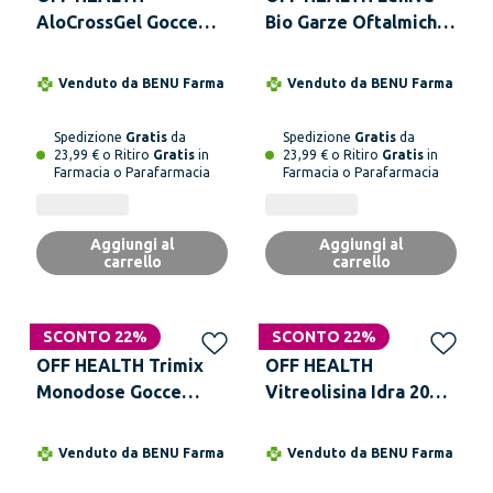
AloCrossGel Gocce
Bio Garze Oftalmiche
Oculari 8 ml
20 Pezzi
Soluzione Oftalmica
Venduto da
BENU Farma
Venduto da
BENU Farma
Spedizione
Gratis
da
Spedizione
Gratis
da
23,99 € o Ritiro
Gratis
in
23,99 € o Ritiro
Gratis
in
Farmacia o Parafarmacia
Farmacia o Parafarmacia
Aggiungi al
Aggiungi al
carrello
carrello
SCONTO 22%
SCONTO 22%
OFF HEALTH Trimix
OFF HEALTH
Monodose Gocce
Vitreolisina Idra 20
Oculari 15 Flaconcini
Bustine
da 0,35 ml
Venduto da
BENU Farma
Venduto da
BENU Farma