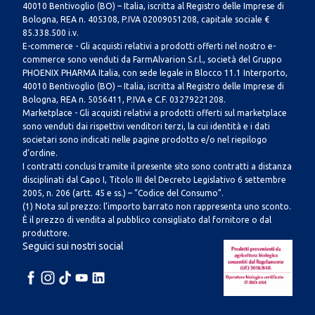
40010 Bentivoglio (BO) – Italia, iscritta al Registro delle Imprese di
Bologna, REA n. 405308, P.IVA 02009051208, capitale sociale €
85.338.500 i.v.
E-commerce - Gli acquisti relativi a prodotti offerti nel nostro e-
commerce sono venduti da FarmAlvarion S.r.l., società del Gruppo
PHOENIX PHARMA Italia, con sede legale in Blocco 11.1 Interporto,
40010 Bentivoglio (BO) – Italia, iscritta al Registro delle Imprese di
Bologna, REA n. 5056411, P.IVA e C.F. 03279221208.
Marketplace - Gli acquisti relativi a prodotti offerti sul marketplace
sono venduti dai rispettivi venditori terzi, la cui identità e i dati
societari sono indicati nelle pagine prodotto e/o nel riepilogo
d’ordine.
I contratti conclusi tramite il presente sito sono contratti a distanza
disciplinati dal Capo I, Titolo III del Decreto Legislativo 6 settembre
2005, n. 206 (artt. 45 e ss.) – “Codice del Consumo”.
(1) Nota sul prezzo: l’importo barrato non rappresenta uno sconto.
È il prezzo di vendita al pubblico consigliato dal fornitore o dal
produttore.
Seguici sui nostri social