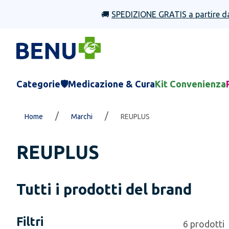
🚚
SPEDIZIONE GRATIS a partire d
Categorie
🛡️Medicazione & Cura
Kit Convenienza
/
/
Home
Marchi
REUPLUS
REUPLUS
Tutti i prodotti del brand
Filtri
6
prodotti