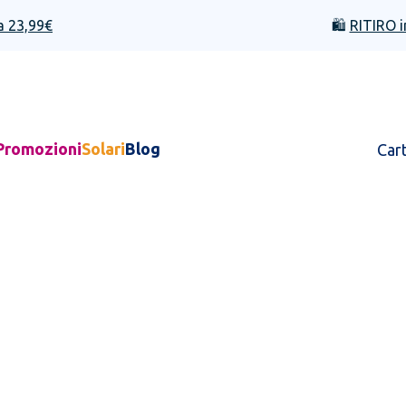
a 23,99€
🛍️
RITIRO i
Promozioni
Solari
Blog
Car