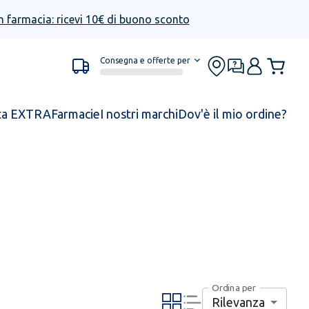
n farmacia: ricevi 10€ di buono sconto
Consegna e offerte per
ta EXTRA
Farmacie
I nostri marchi
Dov'è il mio ordine?
Ordina per
Rilevanza