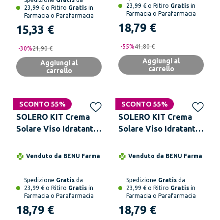
23,99 € o Ritiro
Gratis
in
23,99 € o Ritiro
Gratis
in
Farmacia o Parafarmacia
Farmacia o Parafarmacia
18,79 €
15,33 €
-
55
%
41,80 €
-
30
%
21,90 €
Aggiungi al
Aggiungi al
carrello
carrello
SCONTO 55%
SCONTO 55%
SOLERO KIT Crema
SOLERO KIT Crema
Solare Viso Idratante
Solare Viso Idratante
SPF30 + Protezione
SPF30 + Spray Solare
Solare Idratante
Trasparente SPF50+
Venduto da
BENU Farma
Venduto da
BENU Farma
SPF30 Spray
Spedizione
Gratis
da
Spedizione
Gratis
da
23,99 € o Ritiro
Gratis
in
23,99 € o Ritiro
Gratis
in
Farmacia o Parafarmacia
Farmacia o Parafarmacia
18,79 €
18,79 €