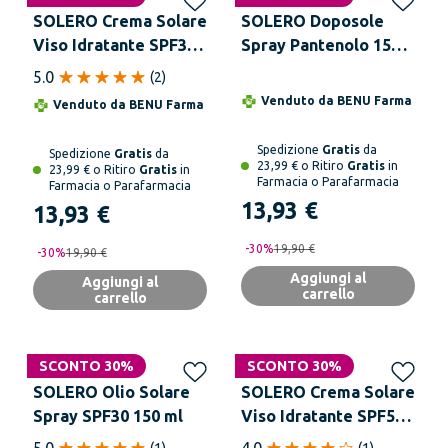
SOLERO Crema Solare
SOLERO Doposole
Viso Idratante SPF30
Spray Pantenolo 150
50 ml
ml
5.0
(
2
)
Venduto da
BENU Farma
Venduto da
BENU Farma
Spedizione
Gratis
da
Spedizione
Gratis
da
23,99 € o Ritiro
Gratis
in
23,99 € o Ritiro
Gratis
in
Farmacia o Parafarmacia
Farmacia o Parafarmacia
13,93 €
13,93 €
-
30
%
19,90 €
-
30
%
19,90 €
Aggiungi al
Aggiungi al
carrello
carrello
SCONTO 30%
SCONTO 30%
SOLERO Olio Solare
SOLERO Crema Solare
Spray SPF30 150 ml
Viso Idratante SPF50+
50 ml