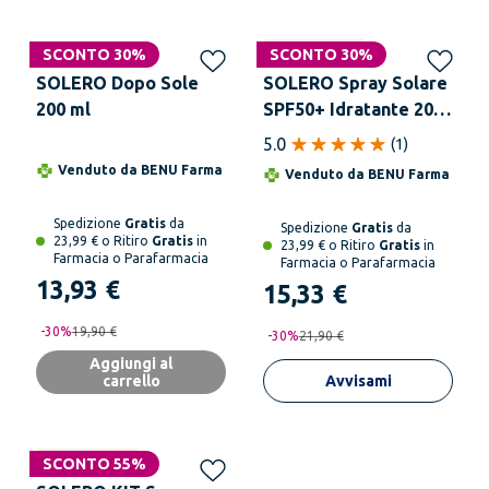
SCONTO 30%
Non disponibile
SCONTO 30%
SOLERO Dopo Sole
SOLERO Spray Solare
200 ml
SPF50+ Idratante 200
ml
5.0
(
1
)
Venduto da
BENU Farma
Venduto da
BENU Farma
Spedizione
Gratis
da
Spedizione
Gratis
da
23,99 € o Ritiro
Gratis
in
23,99 € o Ritiro
Gratis
in
Farmacia o Parafarmacia
Farmacia o Parafarmacia
13,93 €
15,33 €
-
30
%
19,90 €
-
30
%
21,90 €
Aggiungi al
carrello
Avvisami
Non disponibile
SCONTO 55%