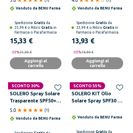
5.0
4.0
(
1
)
(
1
)
Venduto da
BENU Farma
Venduto da
BENU Farma
Spedizione
Gratis
da
Spedizione
Gratis
da
23,99 € o Ritiro
Gratis
in
23,99 € o Ritiro
Gratis
in
Farmacia o Parafarmacia
Farmacia o Parafarmacia
15,33 €
13,93 €
-
30
%
21,90 €
-
30
%
19,90 €
Aggiungi al
Aggiungi al
carrello
carrello
SCONTO 30%
SCONTO 55%
SOLERO Spray Solare
SOLERO KIT Olio
Trasparente SPF50+
Solare Spray SPF30 +
200 ml
Crema Solare Viso
5.0
(
1
)
Idratante SPF30
Venduto da
BENU Farma
Venduto da
BENU Farma
Spedizione
Gratis
da
Spedizione
Gratis
da