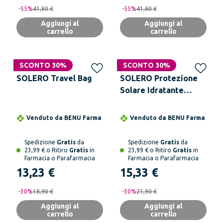
-
55
%
41,80 €
-
55
%
41,80 €
Aggiungi al
Aggiungi al
carrello
carrello
SCONTO 30%
SCONTO 30%
SOLERO Travel Bag
SOLERO Protezione
Solare Idratante
SPF30 Spray 200 ml
Venduto da
BENU Farma
Venduto da
BENU Farma
Spedizione
Gratis
da
Spedizione
Gratis
da
23,99 € o Ritiro
Gratis
in
23,99 € o Ritiro
Gratis
in
Farmacia o Parafarmacia
Farmacia o Parafarmacia
13,23 €
15,33 €
-
30
%
18,90 €
-
30
%
21,90 €
Aggiungi al
Aggiungi al
carrello
carrello