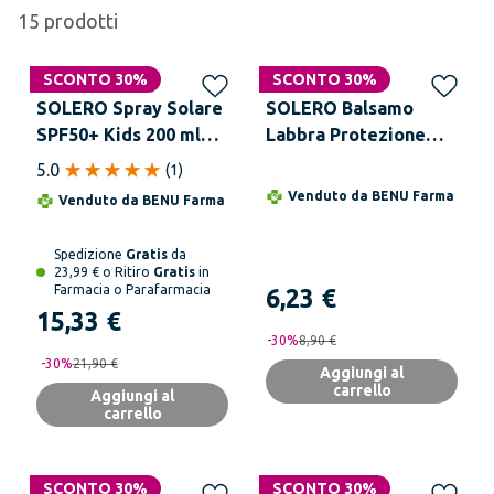
15
prodotti
SCONTO 30%
SCONTO 30%
SOLERO Spray Solare
SOLERO Balsamo
SPF50+ Kids 200 ml
Labbra Protezione
per Pelle Sensibile
Solare SPF50 10 ml
5.0
(
1
)
Senza Profumo
Venduto da
BENU Farma
Venduto da
BENU Farma
Bambini
Spedizione
Gratis
da
23,99 € o Ritiro
Gratis
in
Farmacia o Parafarmacia
6,23 €
15,33 €
-
30
%
8,90 €
-
30
%
21,90 €
Aggiungi al
carrello
Aggiungi al
carrello
SCONTO 30%
SCONTO 30%