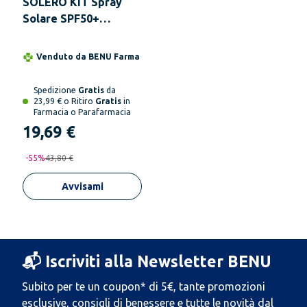
SOLERO KIT Spray
Solare SPF50+
Idratante + Spray
Solare SPF50+ Kids
Venduto da
BENU Farma
Senza Profumo
Spedizione
Gratis
da
23,99 € o Ritiro
Gratis
in
Farmacia o Parafarmacia
19,69 €
-
55
%
43,80 €
Avvisami
📬 Iscriviti alla Newsletter BENU
Subito per te un coupon* di 5€, tante promozioni
esclusive, consigli di benessere e tutte le novità dal