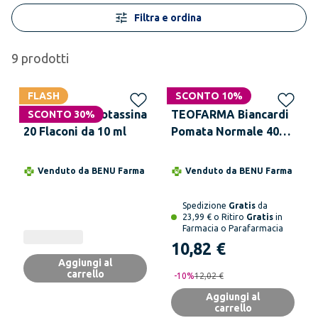
Filtra e ordina
9
prodotti
FLASH
SCONTO 10%
TEOFARMA Biotassina
TEOFARMA Biancardi
SCONTO 30%
20 Flaconi da 10 ml
Pomata Normale 40ml
Trattamento Viso
Corpo
Venduto da
BENU Farma
Venduto da
BENU Farma
Spedizione
Gratis
da
23,99 € o Ritiro
Gratis
in
Farmacia o Parafarmacia
10,82 €
Aggiungi al
carrello
-
10
%
12,02 €
Aggiungi al
carrello