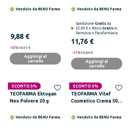
Venduto da
BENU Farma
Venduto da
BENU Farma
Spedizione
Gratis
da
23,99 € o Ritiro
Gratis
in
Farmacia o Parafarmacia
9,88 €
11,76 €
-
30
%
14,11 €
-
15
%
13,84 €
Aggiungi al
carrello
Aggiungi al
carrello
SCONTO 5%
SCONTO 5%
TEOFARMA Ektogan
TEOFARMA Vitef
Neo Polvere 20 g
Cosmetico Crema 50
ml
Venduto da
BENU Farma
Venduto da
BENU Farma