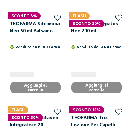
SCONTO 5%
FLASH
TEOFARMA Sifcamina
TEOFARMA Hepatos
SCONTO 30%
Neo 50 ml Balsamo
Neo 200 ml
Corpo Lenitivo
Rilassante
Venduto da
BENU Farma
Venduto da
BENU Farma
Aggiungi al
Aggiungi al
carrello
carrello
FLASH
SCONTO 15%
TEOFARMA Glutaven
TEOFARMA Trix
SCONTO 30%
Integratore 20
Lozione Per Capelli
Compresse
150ml