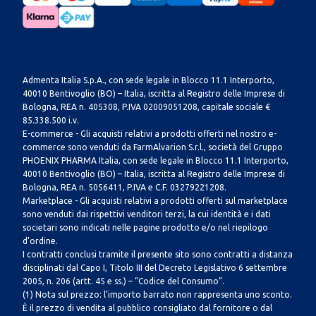
Admenta Italia S.p.A., con sede legale in Blocco 11.1 Interporto,
40010 Bentivoglio (BO) – Italia, iscritta al Registro delle Imprese di
Bologna, REA n. 405308, P.IVA 02009051208, capitale sociale €
85.338.500 i.v.
E-commerce - Gli acquisti relativi a prodotti offerti nel nostro e-
commerce sono venduti da FarmAlvarion S.r.l., società del Gruppo
PHOENIX PHARMA Italia, con sede legale in Blocco 11.1 Interporto,
40010 Bentivoglio (BO) – Italia, iscritta al Registro delle Imprese di
Bologna, REA n. 5056411, P.IVA e C.F. 03279221208.
Marketplace - Gli acquisti relativi a prodotti offerti sul marketplace
sono venduti dai rispettivi venditori terzi, la cui identità e i dati
societari sono indicati nelle pagine prodotto e/o nel riepilogo
d’ordine.
I contratti conclusi tramite il presente sito sono contratti a distanza
disciplinati dal Capo I, Titolo III del Decreto Legislativo 6 settembre
2005, n. 206 (artt. 45 e ss.) – “Codice del Consumo”.
(1) Nota sul prezzo: l’importo barrato non rappresenta uno sconto.
È il prezzo di vendita al pubblico consigliato dal fornitore o dal