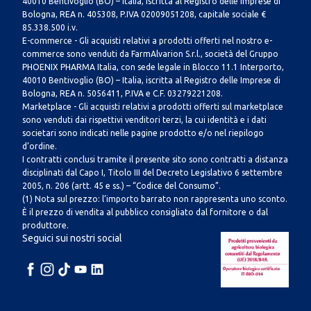
40010 Bentivoglio (BO) – Italia, iscritta al Registro delle Imprese di
Bologna, REA n. 405308, P.IVA 02009051208, capitale sociale €
85.338.500 i.v.
E-commerce - Gli acquisti relativi a prodotti offerti nel nostro e-
commerce sono venduti da FarmAlvarion S.r.l., società del Gruppo
PHOENIX PHARMA Italia, con sede legale in Blocco 11.1 Interporto,
40010 Bentivoglio (BO) – Italia, iscritta al Registro delle Imprese di
Bologna, REA n. 5056411, P.IVA e C.F. 03279221208.
Marketplace - Gli acquisti relativi a prodotti offerti sul marketplace
sono venduti dai rispettivi venditori terzi, la cui identità e i dati
societari sono indicati nelle pagine prodotto e/o nel riepilogo
d’ordine.
I contratti conclusi tramite il presente sito sono contratti a distanza
disciplinati dal Capo I, Titolo III del Decreto Legislativo 6 settembre
2005, n. 206 (artt. 45 e ss.) – “Codice del Consumo”.
(1) Nota sul prezzo: l’importo barrato non rappresenta uno sconto.
È il prezzo di vendita al pubblico consigliato dal fornitore o dal
produttore.
Seguici sui nostri social