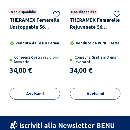
Non disponibile
Non disponibile
THERAMEX Femarelle
THERAMEX Femarelle
Unstoppable 56
Rejuvenate 56
Capsule
Capsule
Venduto da
BENU Farma
Venduto da
BENU Farma
Consegna
Gratis
in 3 giorni
Consegna
Gratis
in 3 giorni
lavorativi
lavorativi
34,00 €
34,00 €
Avvisami
Avvisami
📬 Iscriviti alla Newsletter BENU