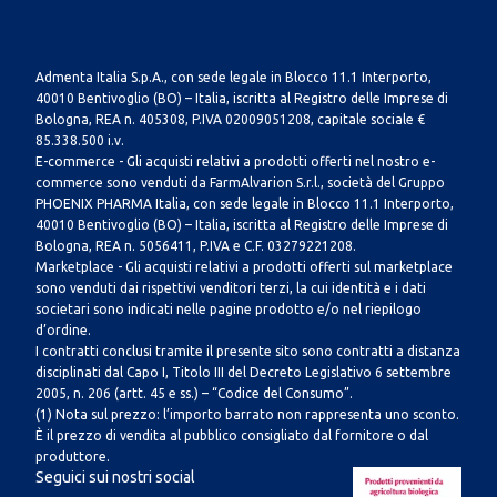
Admenta Italia S.p.A., con sede legale in Blocco 11.1 Interporto,
40010 Bentivoglio (BO) – Italia, iscritta al Registro delle Imprese di
Bologna, REA n. 405308, P.IVA 02009051208, capitale sociale €
85.338.500 i.v.
E-commerce - Gli acquisti relativi a prodotti offerti nel nostro e-
commerce sono venduti da FarmAlvarion S.r.l., società del Gruppo
PHOENIX PHARMA Italia, con sede legale in Blocco 11.1 Interporto,
40010 Bentivoglio (BO) – Italia, iscritta al Registro delle Imprese di
Bologna, REA n. 5056411, P.IVA e C.F. 03279221208.
Marketplace - Gli acquisti relativi a prodotti offerti sul marketplace
sono venduti dai rispettivi venditori terzi, la cui identità e i dati
societari sono indicati nelle pagine prodotto e/o nel riepilogo
d’ordine.
I contratti conclusi tramite il presente sito sono contratti a distanza
disciplinati dal Capo I, Titolo III del Decreto Legislativo 6 settembre
2005, n. 206 (artt. 45 e ss.) – “Codice del Consumo”.
(1) Nota sul prezzo: l’importo barrato non rappresenta uno sconto.
È il prezzo di vendita al pubblico consigliato dal fornitore o dal
produttore.
Seguici sui nostri social