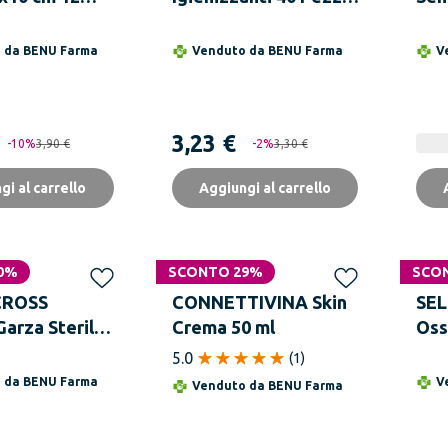
se in
con Azione
For
 non Tessuto
Antibatterica per
30x
o da
BENU Farma
Venduto da
BENU Farma
V
Mani e Superfici
Confezione
3,23 €
-
10
%
3,90 €
-
2
%
3,30 €
gi al carrello
Aggiungi al carrello
0%
SCONTO 29%
SCO
CROSS
CONNETTIVINA Skin
SEL
arza Sterile
Crema 50 ml
Oss
e 10 x 10 cm
Sta
5.0
(
1
)
resse
Vol
o da
BENU Farma
V
Venduto da
BENU Farma