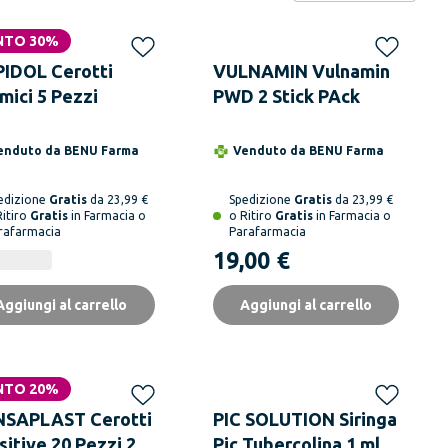
NTO 30%
IDOL Cerotti
VULNAMIN Vulnamin
mici 5 Pezzi
PWD 2 Stick PAck
enduto da
BENU Farma
Venduto da
BENU Farma
edizione
Gratis
da 23,99 €
Spedizione
Gratis
da 23,99 €
Ritiro
Gratis
in Farmacia o
o Ritiro
Gratis
in Farmacia o
rafarmacia
Parafarmacia
19,00 €
Aggiungi al carrello
Aggiungi al carrello
NTO 20%
SAPLAST Cerotti
PIC SOLUTION Siringa
itive 20 Pezzi 2
Pic Tubercolina 1 ml