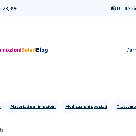
a 23,99€
🛍️
RITIRO i
omozioni
Solari
Blog
Car
i
Materiali per iniezioni
Medicazioni speciali
Trattamen
ti