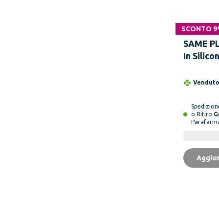
SCONTO 
SAME PL
In Silic
Per Cica
1 Pezzo
Vendut
Spedizio
o Ritiro
G
Parafarm
Aggiun