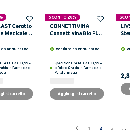
9%
SCONTO 28%
SCO
AST Cerotto
CONNETTIVINA
LIV
one Medicale
Connettivina Bio Plus
Ste
trici 7x20 cm
10 Garze 10 x 10 cm
Com
Tes
o da
BENU Farma
Venduto da
BENU Farma
V
ne
Gratis
da 23,99 €
Spedizione
Gratis
da 23,99 €
ratis
in Farmacia o
o Ritiro
Gratis
in Farmacia o
acia
Parafarmacia
2,8
gi al carrello
Aggiungi al carrello
1
2
3
…