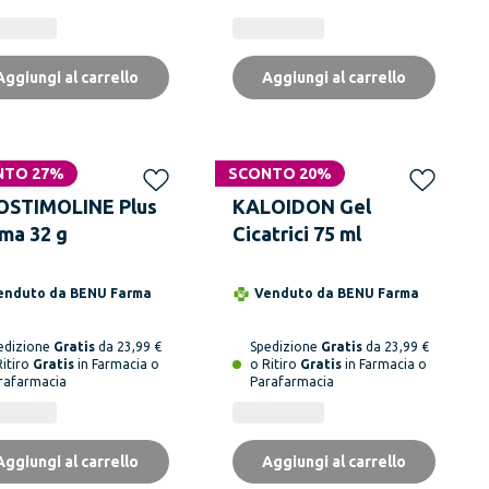
Aggiungi al carrello
Aggiungi al carrello
NTO 27%
SCONTO 20%
OSTIMOLINE Plus
KALOIDON Gel
ma 32 g
Cicatrici 75 ml
enduto da
BENU Farma
Venduto da
BENU Farma
edizione
Gratis
da 23,99 €
Spedizione
Gratis
da 23,99 €
Ritiro
Gratis
in Farmacia o
o Ritiro
Gratis
in Farmacia o
rafarmacia
Parafarmacia
Aggiungi al carrello
Aggiungi al carrello