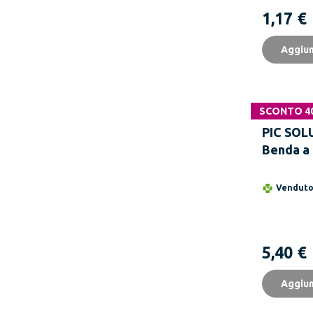
1,17 €
Aggiun
SCONTO 4
PIC SOL
Benda a
Ombelic
Vendut
5,40 €
Aggiun