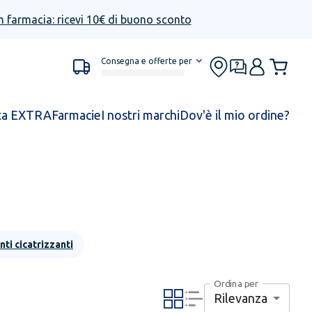
n farmacia: ricevi 10€ di buono sconto
Consegna e offerte per
ta EXTRA
Farmacie
I nostri marchi
Dov'è il mio ordine?
ti cicatrizzanti
Ordina per
Rilevanza