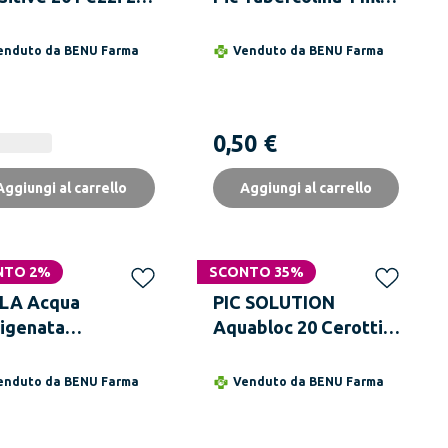
mati 19x72 mm e
G26X1/2 1 Pezzo
72 mm
enduto da
BENU Farma
Venduto da
BENU Farma
0,50 €
Aggiungi al carrello
Aggiungi al carrello
NTO 2%
SCONTO 35%
LA Acqua
PIC SOLUTION
igenata
Aquabloc 20 Cerotti
bilizzata a 10
19x72mm
umi 3% 200 ml
enduto da
BENU Farma
Venduto da
BENU Farma