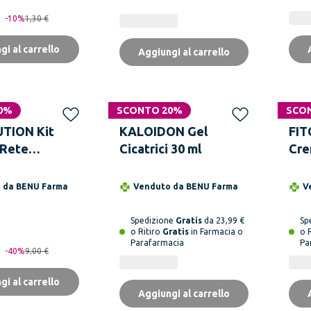
-
10
%
1,30 €
gi al carrello
Aggiungi al carrello
0%
SCONTO 20%
SCO
UTION Kit
KALOIDON Gel
FIT
 Rete
Cicatrici 30 ml
Cre
ale
o da
BENU Farma
Venduto da
BENU Farma
V
Spedizione
Gratis
da 23,99 €
Sp
o Ritiro
Gratis
in Farmacia o
o 
Parafarmacia
Pa
-
40
%
9,00 €
gi al carrello
Aggiungi al carrello