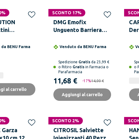
0%
SCONTO 17%
SCO
UTION
DMG Emofix
CAP
tini
Unguento Barriera
Der
tanti 12 Pezzi
Emostatico Da 30 g
o da
BENU Farma
Venduto da
BENU Farma
V
Spedizione
Gratis
da 23,99 €
Sp
o Ritiro
Gratis
in Farmacia o
o 
Parafarmacia
Pa
11,68 €
-
17
%
14,00 €
gi al carrello
Aggiungi al carrello
0%
SCONTO 2%
SCO
 Garza
CITROSIL Salviette
HAN
5x10 cm 12
Igienizzanti 40 Pezzi
Sens