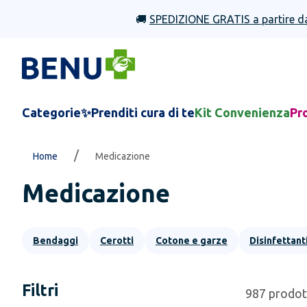
🚚
SPEDIZIONE GRATIS a partire d
Categorie
✨Prenditi cura di te
Kit Convenienza
Pr
/
Home
Medicazione
Medicazione
Bendaggi
Cerotti
Cotone e garze
Disinfettant
Filtri
987
prodot