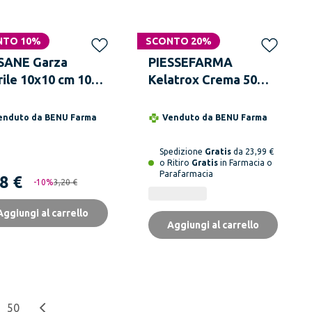
NTO 10%
SCONTO 20%
SANE Garza
PIESSEFARMA
rile 10x10 cm 100
Kelatrox Crema 50ml
presse in
Emulgel per
suto non Tessuto
Ecchimosi
enduto da
BENU Farma
Venduto da
BENU Farma
Spedizione
Gratis
da 23,99 €
o Ritiro
Gratis
in Farmacia o
Parafarmacia
8 €
-
10
%
3,20 €
Aggiungi al carrello
Aggiungi al carrello
50