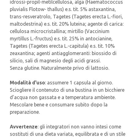
idrossi-propil-metilcellulosa, alga (Haematococcus
pluvialis Flotow- thallus) e.s. tit. 5% astaxantina,
trans-resveratrolo, Tagetes (Tagetes erecta L.-fiori,
maltodestrina) e.s. tit. 20% luteina; agente di carica:
cellulosa microcristallina; mirtillo (Vaccinium
myrtillus L.-fructus) e.s. tit. 25% in antocianine,
Tagetes (Tagetes erecta L.-capitula) e.s. tit. 10%
zeaxantina; agenti antiagglomeranti: biossido di
silicio, sali di magnesio degli acidi grassi.
Senza glutine. Naturalmente privo di lattosio.
Modalità d'uso
: assumere 1 capsula al giorno.
Sciogliere il contenuto di una bustina in un bicchiere
d’acqua non gassata e a temperatura ambiente.
Mescolare bene e consumare subito dopo la
preparazione.
Avvertenze
: gli integratori non vanno intesi come
sostituti di una dieta variata, equilibrata e di un stile