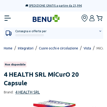
🚚
SPEDIZIONE GRATIS a partire da 23,99€
Consegna e offerte per
/
/
/
/
Home
Integratori
Cuore occhi e circolazione
Vista
MiCurO
Non disponibile
4 HEALTH SRL
MiCurO 20
Capsule
4 HEALTH SRL
Brand: