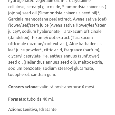
hydrogenated vegetable oil, microcrystalline
cellulose, cetearyl glucoside, Simmondsia chinensis (
jojoba) seed oil (Simmondsia chinensis seed oil)*,
Garcinia mangostana peel extract, Avena sativa (oat)
flower/leaf/stem juice (Avena sativa flower/leaf/stem
juice)*, sodium hyaluronate, Taraxacum officinale
(dandelion) rhizome/root extract (Taraxacum
officinale rhizome/root extract), Aloe barbadensis
leaf juice powder*, citric acid, fragrance (parfum),
glyceryl caprylate, Helianthus annuus (sunflower)
seed oil (Helianthus annuus seed oil), maltodextrin,
sodium benzoate, sodium stearoyl glutamate,
tocopherol, xanthan gum.
Conservazione
: validità post-apertura: 6 mesi.
Formato
: tubo da 40 ml.
Azione:
Lenitiva, Idratante