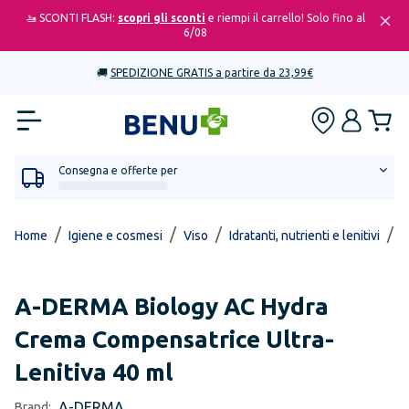
🚤 SCONTI FLASH:
scopri gli sconti
e riempi il carrello! Solo fino al
6/08
🚚
SPEDIZIONE GRATIS a partire da 23,99€
Consegna e offerte per
/
/
/
/
Home
Igiene e cosmesi
Viso
Idratanti, nutrienti e lenitivi
B
A-DERMA
Biology AC Hydra
Crema Compensatrice Ultra-
Lenitiva 40 ml
A-DERMA
Brand: