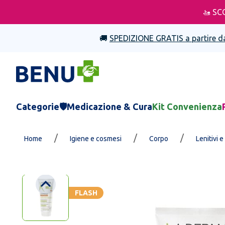
🚤 SC
🚚
SPEDIZIONE GRATIS a partire d
Categorie
🛡️Medicazione & Cura
Kit Convenienza
/
/
/
Home
Igiene e cosmesi
Corpo
Lenitivi e
FLASH