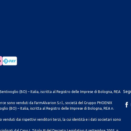
Segu
entivoglio (BO) – Italia, iscritta al Registro delle Imprese di Bologna, REA
merce sono venduti da FarmAlvarion S.r.l., società del Gruppo PHOENIX
lio (BO) – Italia, iscritta al Registro delle Imprese di Bologna, REA n.
venduti dai rispettivi venditori terzi, la cui identità e i dati societari sono
ciplinati dal Capo I, Titolo III del Decreto Legislativo 6 settembre 2005, n.