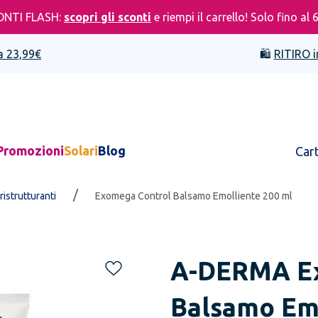
ONTI FLASH:
scopri gli sconti
e riempi il carrello! Solo fino al 
a 23,99€
🛍️
RITIRO i
Promozioni
Solari
Blog
Car
/
 ristrutturanti
Exomega Control Balsamo Emolliente 200 ml
A-DERMA
E
Balsamo Emo