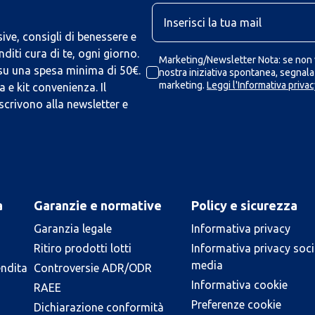
U
ive, consigli di benessere e
iti cura di te, ogni giorno.
Marketing/Newsletter Nota: se non v
 su una spesa minima di 50€.
nostra iniziativa spontanea, segnalaz
marketing.
Leggi l'Informativa privac
 e kit convenienza. Il
scrivono alla newsletter e
a
Garanzie e normative
Policy e sicurezza
Garanzia legale
Informativa privacy
Ritiro prodotti lotti
Informativa privacy soci
media
endita
Controversie ADR/ODR
Informativa cookie
RAEE
Preferenze cookie
Dichiarazione conformità