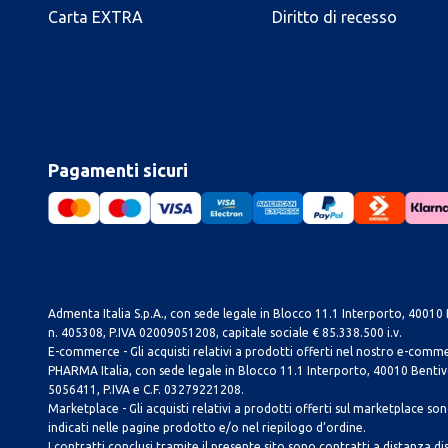
Carta EXTRA
Diritto di recesso
Pagamenti sicuri
Admenta Italia S.p.A., con sede legale in Blocco 11.1 Interporto, 40010 B
n. 405308, P.IVA 02009051208, capitale sociale € 85.338.500 i.v.
E-commerce - Gli acquisti relativi a prodotti offerti nel nostro e-com
PHARMA Italia, con sede legale in Blocco 11.1 Interporto, 40010 Bentivog
5056411, P.IVA e C.F. 03279221208.
Marketplace - Gli acquisti relativi a prodotti offerti sul marketplace sono 
indicati nelle pagine prodotto e/o nel riepilogo d’ordine.
I contratti conclusi tramite il presente sito sono contratti a distanza dis