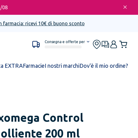
6/08
n farmacia: ricevi 10€ di buono sconto
Consegna e offerte per
ta EXTRA
Farmacie
I nostri marchi
Dov'è il mio ordine?
xomega Control
lliente 200 ml