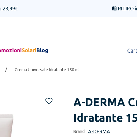
a 23,99€
🛍️
RITIRO i
omozioni
Solari
Blog
Car
/
Crema Universale Idratante 150 ml
A-DERMA
C
Idratante 1
A-DERMA
Brand: