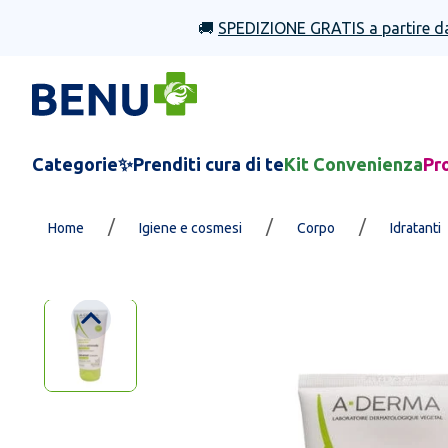
🚚
SPEDIZIONE GRATIS a partire d
Categorie
✨Prenditi cura di te
Kit Convenienza
Pr
/
/
/
Home
Igiene e cosmesi
Corpo
Idratanti