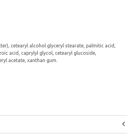
er), cetearyl alcohol glyceryl stearate, palmitic acid,
oic acid, caprylyl glycol, cetearyl glucoside,
eryl acetate, xanthan gum.