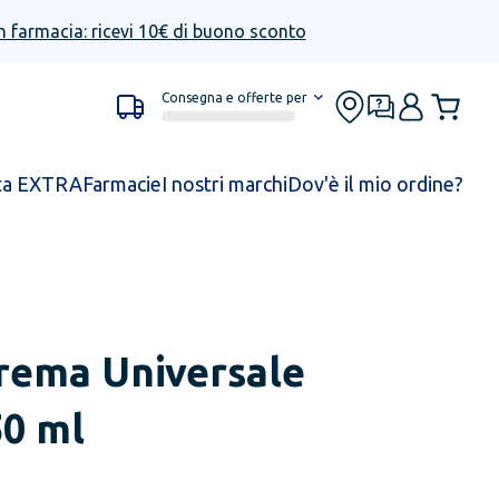
n farmacia: ricevi 10€ di buono sconto
Consegna e offerte per
ta EXTRA
Farmacie
I nostri marchi
Dov'è il mio ordine?
rema Universale
50 ml