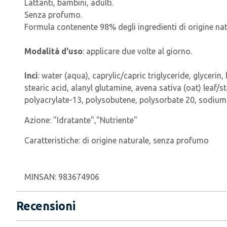
Lattanti, bambini, adulti.
Senza profumo.
Formula contenente 98% degli ingredienti di origine nat
Modalità d'uso
: applicare due volte al giorno.
Inci
: water (aqua), caprylic/capric triglyceride, glyceri
stearic acid, alanyl glutamine, avena sativa (oat) leaf/s
polyacrylate-13, polysobutene, polysorbate 20, sodium
Azione:
"Idratante","Nutriente"
Caratteristiche:
di origine naturale, senza profumo
MINSAN:
983674906
Recensioni