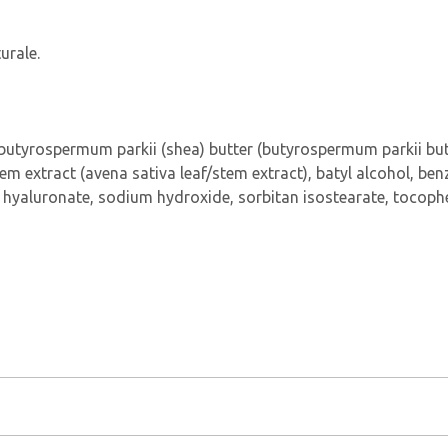
urale.
n, butyrospermum parkii (shea) butter (butyrospermum parkii butt
tem extract (avena sativa leaf/stem extract), batyl alcohol, benz
 hyaluronate, sodium hydroxide, sorbitan isostearate, tocoph