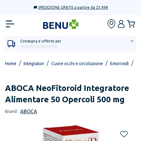
🚚
SPEDIZIONE GRATIS a partire da 23,99€
Consegna e offerte per
/
/
/
/
Home
Integratori
Cuore occhi e circolazione
Emorroidi
Ne
ABOCA
NeoFitoroid Integratore
Alimentare 50 Opercoli 500 mg
ABOCA
Brand: