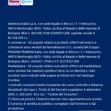
Admenta Italia S.p.A., con sede legale in Blocco 11.1 Interporto,
40010 Bentivoglio (BO) – Italia, iscritta al Registro delle Imprese di
Bologna, REA n. 405308, P.IVA 02009051208, capitale sociale €
85.338.500 i.v.
E-commerce - Gli acquisti relativi a prodotti offerti nel nostro e-
commerce sono venduti da FarmAlvarion S.r.l., società del Gruppo
PHOENIX PHARMA Italia, con sede legale in Blocco 11.1 Interporto,
40010 Bentivoglio (BO) – Italia, iscritta al Registro delle Imprese di
Bologna, REA n. 5056411, P.IVA e C.F. 03279221208.
Marketplace - Gli acquisti relativi a prodotti offerti sul marketplace
sono venduti dai rispettivi venditori terzi, la cui identità e i dati
societari sono indicati nelle pagine prodotto e/o nel riepilogo
d’ordine.
I contratti conclusi tramite il presente sito sono contratti a distanza
disciplinati dal Capo I, Titolo III del Decreto Legislativo 6 settembre
2005, n. 206 (artt. 45 e ss.) – “Codice del Consumo”.
(1) Nota sul prezzo: l’importo barrato non rappresenta uno sconto.
È il prezzo di vendita al pubblico consigliato dal fornitore o dal
produttore.