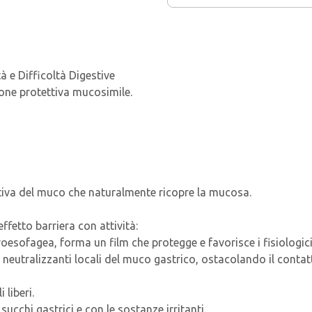
 e Difficoltà Digestive
one protettiva mucosimile.
tiva del muco che naturalmente ricopre la mucosa.
etto barriera con attività:
roesofagea, forma un film che protegge e favorisce i fisiologici
tà neutralizzanti locali del muco gastrico, ostacolando il contat
 liberi.
cchi gastrici e con le sostanze irritanti.