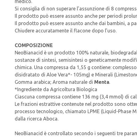
medico.
Si consiglia di non superare l’assunzione di 8 compress
Il prodotto può essere assunto anche per periodi prolun
Il prodotto può essere assunto anche dai bambini, a part
Chiudere accuratamente il flacone dopo l’uso.
COMPOSIZIONE
NeoBianacid è un prodotto 100% naturale, biodegradabi
sostanze di sintesi, semisintesi o geneticamente modific
chimica. Una compressa da 1,55 g contiene: complesso na
disidratato di Aloe Vera*- 105mg) e Minerali (Limeston
Gomma arabica; Aroma naturale di
Menta
.
*Ingrediente da Agricoltura Biologica
Ciascuna compressa contiene 136 mg (3,4 mmol) di cal
Le frazioni estrattive contenute nel prodotto sono ott
processo tecnologico, chiamato LPME (Liquid-Phase M
dalla ricerca Aboca.
NeoBianacid è controllato secondo i seguenti tre paramet