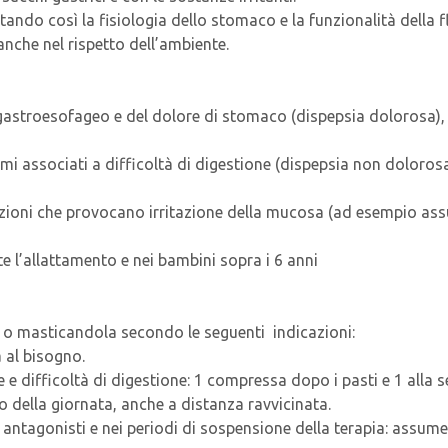
ndo così la fisiologia dello stomaco e la funzionalità della fl
nche nel rispetto dell’ambiente.
gastroesofageo e del dolore di stomaco (dispepsia dolorosa), c
i associati a difficoltà di digestione (dispepsia non dolorosa)
uazioni che provocano irritazione della mucosa (ad esempio ass
e l’allattamento e nei bambini sopra i 6 anni
 o masticandola secondo le seguenti indicazioni:
 al bisogno.
difficoltà di digestione: 1 compressa dopo i pasti e 1 alla se
o della giornata, anche a distanza ravvicinata.
 antagonisti e nei periodi di sospensione della terapia: assume