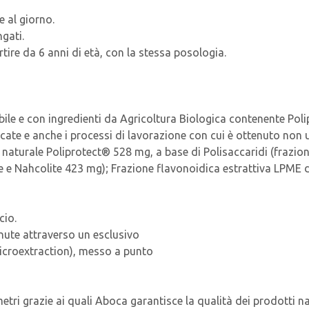
e al giorno.
gati.
ire da 6 anni di età, con la stessa posologia.
le e con ingredienti da Agricoltura Biologica contenente Poli
ate e anche i processi di lavorazione con cui è ottenuto non ut
turale Poliprotect® 528 mg, a base di Polisaccaridi (frazioni 
e e Nahcolite 423 mg); Frazione flavonoidica estrattiva LPME d
cio.
enute attraverso un esclusivo
icroextraction), messo a punto
ri grazie ai quali Aboca garantisce la qualità dei prodotti na