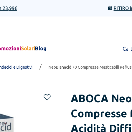
a 23,99€
🛍️
RITIRO i
omozioni
Solari
Blog
Car
/
ntiacidi e Digestivi
NeoBianacid 70 Compresse Masticabili Reflusso
ABOCA
Neo
Compresse M
Acidità Diff