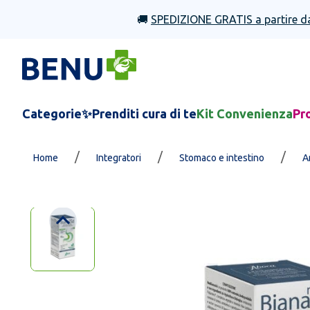
🚚
SPEDIZIONE GRATIS a partire d
Categorie
✨Prenditi cura di te
Kit Convenienza
Pr
/
/
/
Home
Integratori
Stomaco e intestino
A