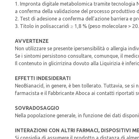
1. Impronta digitale metabolomica tramite tecnologia N
a conferma della validazione del processo produttivo 
2. Test di adesione a conferma dell’azione barriera e pr
3. Titolo in polisaccaridi ≥ 1,8 % (peso molecolare > 2
AVVERTENZE
Non utilizzare se presente ipersensibilità o allergia in
Se i sintomi persistono consultare, comunque, il medico
Il contenuto in glicirrizina dovuto alla Liquirizia è inf
EFFETTI INDESIDERATI
NeoBianacid, in genere, è ben tollerato. Tuttavia, se si 
farmacista e il Fabbricante Aboca ai contatti riportati 
SOVRADOSAGGIO
Nella popolazione generale, in funzione dei dati dispon
INTERAZIONI CON ALTRI FARMACI, DISPOSITIVI ME
Si consiglia di assumere il prodotto a distanza di almeno