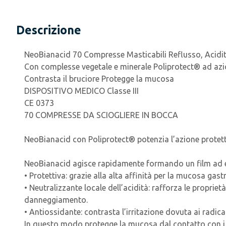
Descrizione
NeoBianacid 70 Compresse Masticabili Reflusso, Acidità
Con complesse vegetale e minerale Poliprotect
®
ad azi
Contrasta il bruciore Protegge la mucosa
DISPOSITIVO MEDICO Classe III
CE 0373
70 COMPRESSE DA SCIOGLIERE IN BOCCA
NeoBianacid con Poliprotect® potenzia l’azione protet
NeoBianacid agisce rapidamente formando un film ad eff
• Protettiva: grazie alla alta affinità per la mucosa gast
• Neutralizzante locale dell’acidità: rafforza le proprie
danneggiamento.
• Antiossidante: contrasta l’irritazione dovuta ai radicali
In questo modo protegge la mucosa dal contatto con i su