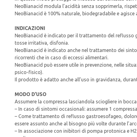
NeoBianacid modula l’acidità senza sopprimerla, rispetta
NeoBianacid è 100% naturale, biodegradabile e agisce a
INDICAZIONI
NeoBianacid è indicato per il trattamento del reflusso 
tosse irritativa, disfonia.
NeoBianacid è indicato anche nel trattamento dei sintom
ricorrenti che in caso di eccessi alimentari.
NeoBianacid può essere utile in prevenzione, nelle sit
psico-fisico).
Il prodotto è adatto anche all’uso in gravidanza, durant
MODO D’USO
Assumere la compressa lasciandola sciogliere in bocca
– In caso di sintomi occasionali: assumere 1 compressa
– Come trattamento di reflusso gastroesofageo, dolore e 
essere assunto anche al bisogno più volte durante l’arc
– In associazione con inibitori di pompa protonica e H2