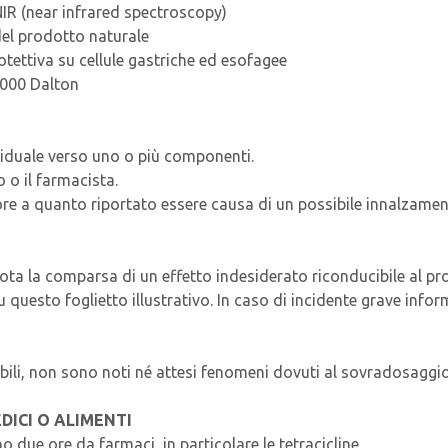
IR (near infrared spectroscopy)
del prodotto naturale
otettiva su cellule gastriche ed esofagee
0.000 Dalton
dividuale verso uno o più componenti.
 o il farmacista.
eriore a quanto riportato essere causa di un possibile innalzame
nota la comparsa di un effetto indesiderato riconducibile al pro
su questo foglietto illustrativo. In caso di incidente grave inf
ibili, non sono noti né attesi fenomeni dovuti al sovradosaggio
DICI O ALIMENTI
 due ore da farmaci, in particolare le tetracicline.