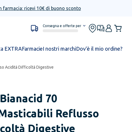
n farmacia: ricevi 10€ di buono sconto
Consegna e offerte per
ta EXTRA
Farmacie
I nostri marchi
Dov'è il mio ordine?
 Acidità Difficoltà Digestive
Bianacid 70
asticabili Reflusso
icoltà Digestive