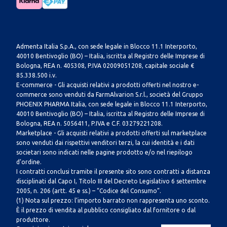
Admenta Italia S.p.A., con sede legale in Blocco 11.1 Interporto,
40010 Bentivoglio (BO) – Italia, iscritta al Registro delle Imprese di
Bologna, REA n. 405308, P.IVA 02009051208, capitale sociale €
85.338.500 i.v.
E-commerce - Gli acquisti relativi a prodotti offerti nel nostro e-
commerce sono venduti da FarmAlvarion S.r.l., società del Gruppo
PHOENIX PHARMA Italia, con sede legale in Blocco 11.1 Interporto,
40010 Bentivoglio (BO) – Italia, iscritta al Registro delle Imprese di
Bologna, REA n. 5056411, P.IVA e C.F. 03279221208.
Marketplace - Gli acquisti relativi a prodotti offerti sul marketplace
sono venduti dai rispettivi venditori terzi, la cui identità e i dati
societari sono indicati nelle pagine prodotto e/o nel riepilogo
d’ordine.
I contratti conclusi tramite il presente sito sono contratti a distanza
disciplinati dal Capo I, Titolo III del Decreto Legislativo 6 settembre
2005, n. 206 (artt. 45 e ss.) – “Codice del Consumo”.
(1) Nota sul prezzo: l’importo barrato non rappresenta uno sconto.
È il prezzo di vendita al pubblico consigliato dal fornitore o dal
produttore.