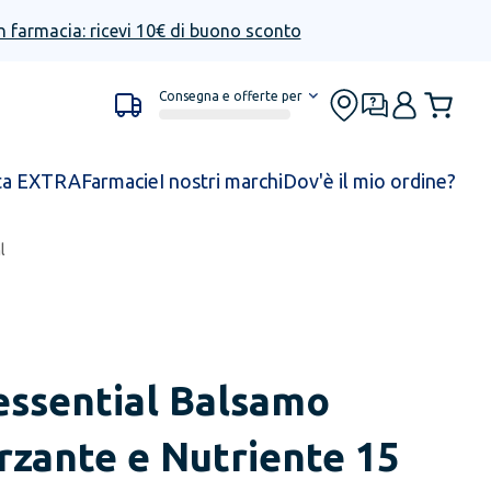
n farmacia: ricevi 10€ di buono sconto
Consegna e offerte per
ta EXTRA
Farmacie
I nostri marchi
Dov'è il mio ordine?
l
essential Balsamo
rzante e Nutriente 15