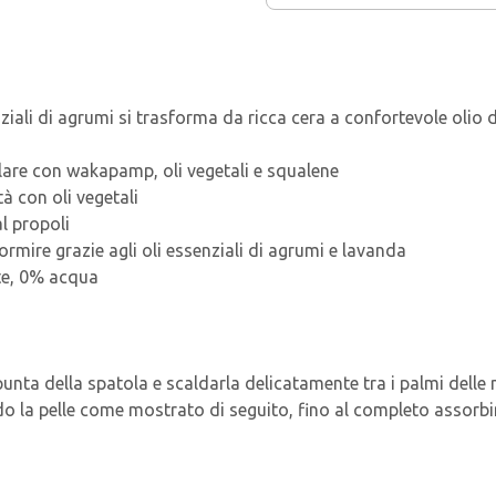
iali di agrumi si trasforma da ricca cera a confortevole olio d
lulare con wakapamp, oli vegetali e squalene
tà con oli vegetali
l propoli
rmire grazie agli oli essenziali di agrumi e lavanda
te, 0% acqua
unta della spatola e scaldarla delicatamente tra i palmi delle
do la pelle come mostrato di seguito, fino al completo assorbi