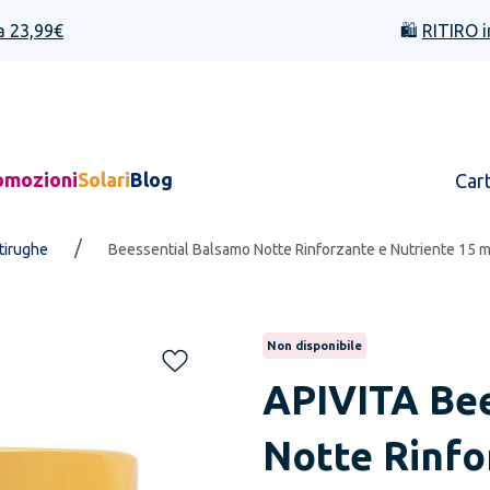
a 23,99€
🛍️
RITIRO i
omozioni
Solari
Blog
Car
/
ntirughe
Beessential Balsamo Notte Rinforzante e Nutriente 15 m
Non disponibile
APIVITA
Be
Notte Rinfo