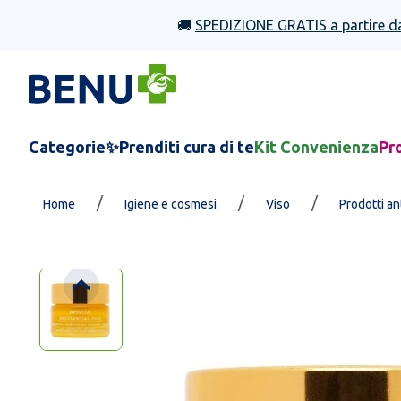
🚚
SPEDIZIONE GRATIS a partire d
Categorie
✨Prenditi cura di te
Kit Convenienza
Pr
/
/
/
Home
Igiene e cosmesi
Viso
Prodotti a