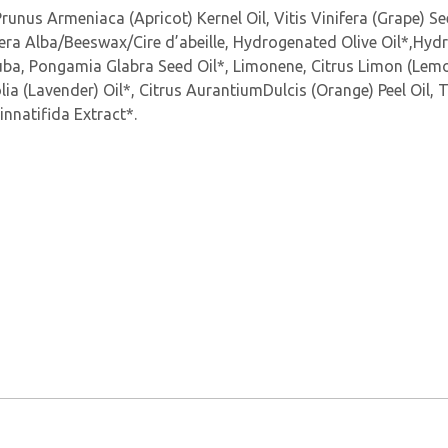
Prunus Armeniaca (Apricot) Kernel Oil, Vitis Vinifera (Grape) 
 Cera Alba/Beeswax/Cire d’abeille, Hydrogenated Olive Oil*,Hy
, Pongamia Glabra Seed Oil*, Limonene, Citrus Limon (Lemon)Pe
ia (Lavender) Oil*, Citrus AurantiumDulcis (Orange) Peel Oil, T
innatifida Extract*.