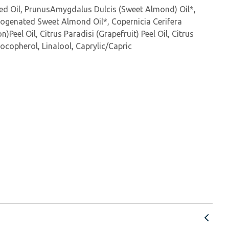
Seed Oil, PrunusAmygdalus Dulcis (Sweet Almond) Oil*,
drogenated Sweet Almond Oil*, Copernicia Cerifera
el Oil, Citrus Paradisi (Grapefruit) Peel Oil, Citrus
ocopherol, Linalool, Caprylic/Capric