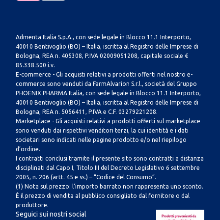
Admenta Italia S.p.A., con sede legale in Blocco 11.1 Interporto,
40010 Bentivoglio (BO) – Italia, iscritta al Registro delle Imprese di
Bologna, REA n. 405308, P.IVA 02009051208, capitale sociale €
85.338.500 i.v.
E-commerce - Gli acquisti relativi a prodotti offerti nel nostro e-
commerce sono venduti da FarmAlvarion S.r.l., società del Gruppo
PHOENIX PHARMA Italia, con sede legale in Blocco 11.1 Interporto,
40010 Bentivoglio (BO) – Italia, iscritta al Registro delle Imprese di
Bologna, REA n. 5056411, P.IVA e C.F. 03279221208.
Marketplace - Gli acquisti relativi a prodotti offerti sul marketplace
sono venduti dai rispettivi venditori terzi, la cui identità e i dati
societari sono indicati nelle pagine prodotto e/o nel riepilogo
d’ordine.
I contratti conclusi tramite il presente sito sono contratti a distanza
disciplinati dal Capo I, Titolo III del Decreto Legislativo 6 settembre
2005, n. 206 (artt. 45 e ss.) – “Codice del Consumo”.
(1) Nota sul prezzo: l’importo barrato non rappresenta uno sconto.
È il prezzo di vendita al pubblico consigliato dal fornitore o dal
produttore.
Seguici sui nostri social