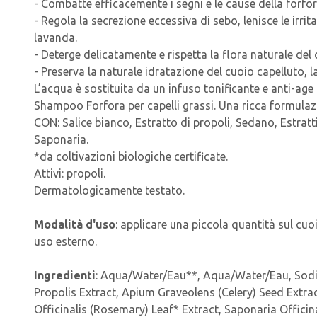
- Combatte efficacemente i segni e le cause della forfora
- Regola la secrezione eccessiva di sebo, lenisce le irrit
lavanda.
- Deterge delicatamente e rispetta la flora naturale del 
- Preserva la naturale idratazione del cuoio capelluto, 
L’acqua è sostituita da un infuso tonificante e anti-age
Shampoo Forfora per capelli grassi. Una ricca formulazi
CON: Salice bianco, Estratto di propoli, Sedano, Estratt
Saponaria.
*da coltivazioni biologiche certificate.
Attivi: propoli.
Dermatologicamente testato.
Modalità d'uso
: applicare una piccola quantità sul cu
uso esterno.
Ingredienti
: Aqua/Water/Eau**, Aqua/Water/Eau, Sodium
Propolis Extract, Apium Graveolens (Celery) Seed Extr
Officinalis (Rosemary) Leaf* Extract, Saponaria Officin