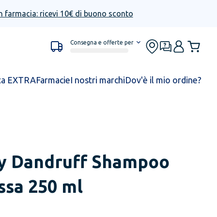
n farmacia: ricevi 10€ di buono sconto
Consegna e offerte per
ta EXTRA
Farmacie
I nostri marchi
Dov'è il mio ordine?
ly Dandruff Shampoo
ssa 250 ml