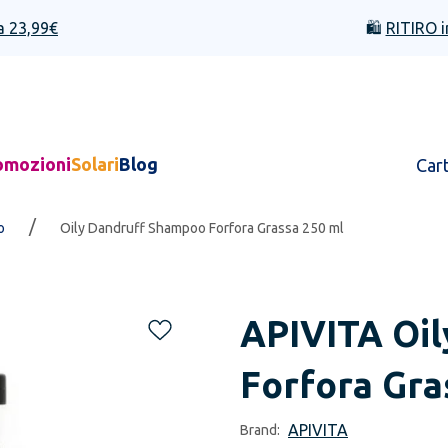
a 23,99€
🛍️
RITIRO i
omozioni
Solari
Blog
Car
/
o
Oily Dandruff Shampoo Forfora Grassa 250 ml
APIVITA
Oi
Forfora Gra
APIVITA
Brand: