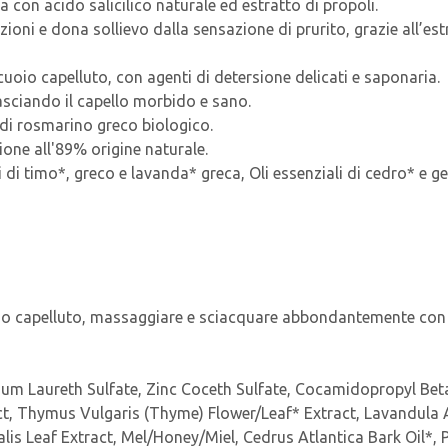
 con acido salicilico naturale ed estratto di propoli.
azioni e dona sollievo dalla sensazione di prurito, grazie all’es
cuoio capelluto, con agenti di detersione delicati e saponaria.
lasciando il capello morbido e sano.
 di rosmarino greco biologico.
one all'89% origine naturale.
i di timo*, greco e lavanda* greca, Oli essenziali di cedro* e 
oio capelluto, massaggiare e sciacquare abbondantemente con ac
 Laureth Sulfate, Zinc Coceth Sulfate, Cocamidopropyl Betain
act, Thymus Vulgaris (Thyme) Flower/Leaf* Extract, Lavandula 
alis Leaf Extract, Mel/Honey/Miel, Cedrus Atlantica Bark Oil*,