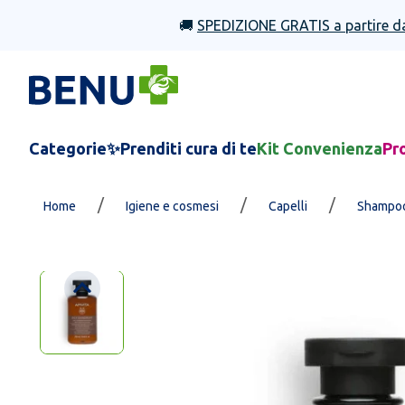
🚚
SPEDIZIONE GRATIS a partire d
Categorie
✨Prenditi cura di te
Kit Convenienza
Pr
/
/
/
Home
Igiene e cosmesi
Capelli
Shampo