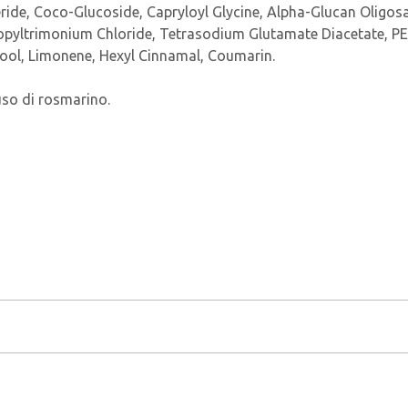
ceride, Coco-Glucoside, Capryloyl Glycine, Alpha-Glucan Oligo
opyltrimonium Chloride, Tetrasodium Glutamate Diacetate, PE
lool, Limonene, Hexyl Cinnamal, Coumarin.
uso di rosmarino.