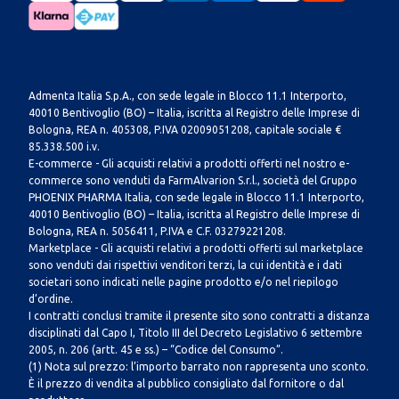
Admenta Italia S.p.A., con sede legale in Blocco 11.1 Interporto,
40010 Bentivoglio (BO) – Italia, iscritta al Registro delle Imprese di
Bologna, REA n. 405308, P.IVA 02009051208, capitale sociale €
85.338.500 i.v.
E-commerce - Gli acquisti relativi a prodotti offerti nel nostro e-
commerce sono venduti da FarmAlvarion S.r.l., società del Gruppo
PHOENIX PHARMA Italia, con sede legale in Blocco 11.1 Interporto,
40010 Bentivoglio (BO) – Italia, iscritta al Registro delle Imprese di
Bologna, REA n. 5056411, P.IVA e C.F. 03279221208.
Marketplace - Gli acquisti relativi a prodotti offerti sul marketplace
sono venduti dai rispettivi venditori terzi, la cui identità e i dati
societari sono indicati nelle pagine prodotto e/o nel riepilogo
d’ordine.
I contratti conclusi tramite il presente sito sono contratti a distanza
disciplinati dal Capo I, Titolo III del Decreto Legislativo 6 settembre
2005, n. 206 (artt. 45 e ss.) – “Codice del Consumo”.
(1) Nota sul prezzo: l’importo barrato non rappresenta uno sconto.
È il prezzo di vendita al pubblico consigliato dal fornitore o dal