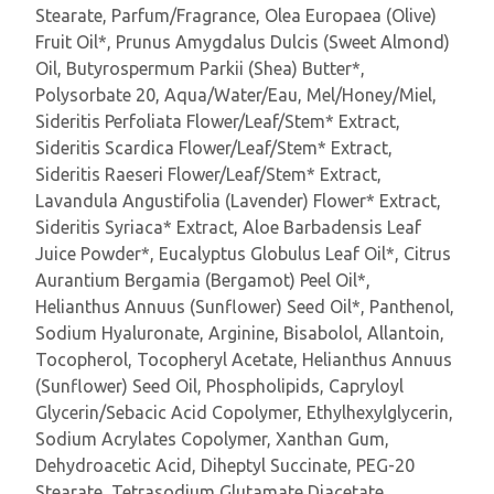
Stearate, Parfum/Fragrance, Olea Europaea (Olive)
Fruit Oil*, Prunus Amygdalus Dulcis (Sweet Almond)
Oil, Butyrospermum Parkii (Shea) Butter*,
Polysorbate 20, Aqua/Water/Eau, Mel/Honey/Miel,
Sideritis Perfoliata Flower/Leaf/Stem* Extract,
Sideritis Scardica Flower/Leaf/Stem* Extract,
Sideritis Raeseri Flower/Leaf/Stem* Extract,
Lavandula Angustifolia (Lavender) Flower* Extract,
Sideritis Syriaca* Extract, Aloe Barbadensis Leaf
Juice Powder*, Eucalyptus Globulus Leaf Oil*, Citrus
Aurantium Bergamia (Bergamot) Peel Oil*,
Helianthus Annuus (Sunflower) Seed Oil*, Panthenol,
Sodium Hyaluronate, Arginine, Bisabolol, Allantoin,
Tocopherol, Tocopheryl Acetate, Helianthus Annuus
(Sunflower) Seed Oil, Phospholipids, Capryloyl
Glycerin/Sebacic Acid Copolymer, Ethylhexylglycerin,
Sodium Acrylates Copolymer, Xanthan Gum,
Dehydroacetic Acid, Diheptyl Succinate, PEG-20
Stearate, Tetrasodium Glutamate Diacetate,