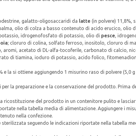
destrine, galatto-oligosaccaridi da
latte
(in polvere) 11,8%, 
alma, olio di colza a basso contenuto di acido erucico, olio di 
i potassio, idrogenofosfato di potassio, olio di
pesce
, idrogen
soia
; cloruro di colina, solfato ferroso, inositolo, cloruro di 
 aromi, acetato di DL-alfa-tocoferile, carbonato di calcio, ni
ridrato di tiamina, ioduro di potassio, acido folico, fitomenadi
9% e la si ottiene aggiungendo 1 misurino raso di polvere (5,0 g
i per la preparazione e la conservazione del prodotto. Prima de
a ricostituzione del prodotto in un contenitore pulito e lasciarl
ortate nella tabella media di alimentazione. Aggiungere i misur
tenuto nella confezione.
sterilizzata seguendo le indicazioni riportate nella tabella me