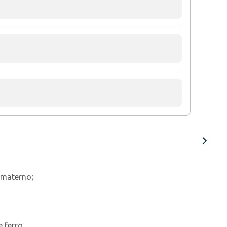
e materno;
e ferro.