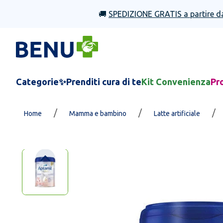
🚚
SPEDIZIONE GRATIS a partire d
Categorie
✨Prenditi cura di te
Kit Convenienza
Pr
/
/
/
Home
Mamma e bambino
Latte artificiale