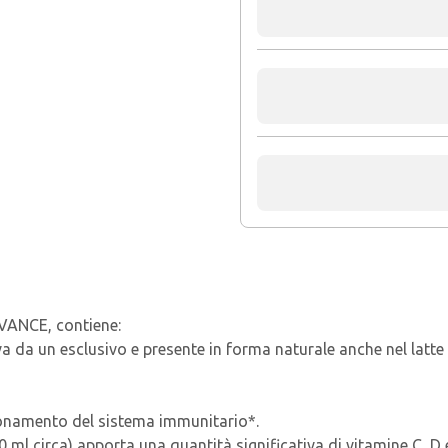
VANCE, contiene:
a da un esclusivo e presente in forma naturale anche nel latt
ionamento del sistema immunitario*.
40 ml circa) apporta una quantità significativa di vitamine C, D 