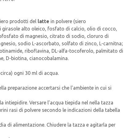
siero prodotti del
latte
in polvere (siero
girasole alto oleico, fosfato di calcio, olio di cocco,
ofosfato di magnesio, citrato di sodio, cloruro di
magnesio, sodio L-ascorbato, solfato di zinco, L-carnitna;
cotinamide, riboflavina, DL-alfa-tocoferolo, palmitato di
one, D-biotina, cianocobalamina.
 circa) ogni 30 ml di acqua.
lla preparazione accertarsi che l'ambiente in cui si
a intiepidire. Versare l'acqua tiepida nel nella tazza
ini rasi di polvere secondo le indicazioni della tabella
dia di alimentazione. Chiudere la tazza e agitarla per