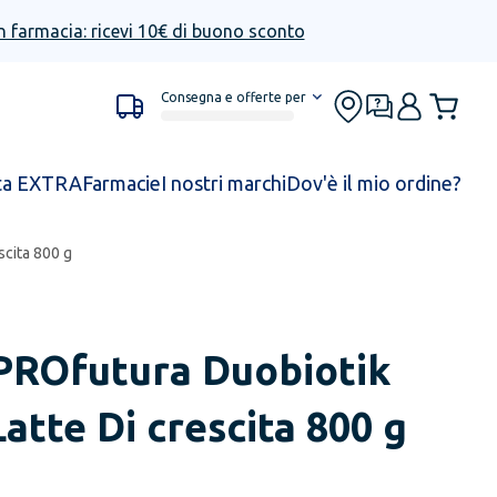
n farmacia: ricevi 10€ di buono sconto
Consegna e offerte per
ta EXTRA
Farmacie
I nostri marchi
Dov'è il mio ordine?
scita 800 g
PROfutura Duobiotik
atte Di crescita 800 g