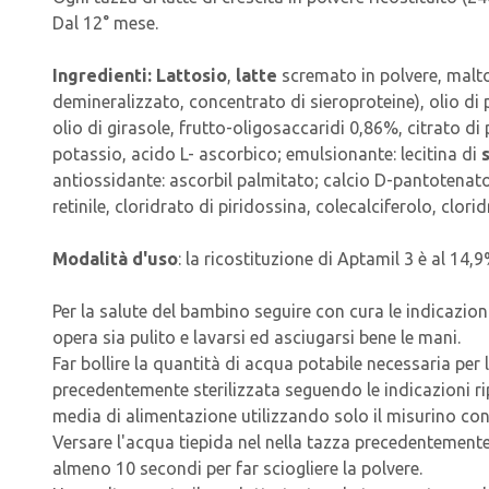
Dal 12° mese.
Ingredienti
: Lattosio
,
latte
scremato in polvere, malto
demineralizzato, concentrato di sieroproteine), olio di p
olio di girasole, frutto-oligosaccaridi 0,86%, citrato d
potassio, acido L- ascorbico; emulsionante: lecitina di
antiossidante: ascorbil palmitato; calcio D-pantotenato,
retinile, cloridrato di piridossina, colecalciferolo, clo
Modalità d'uso
: la ricostituzione di Aptamil 3 è al 14,
Per la salute del bambino seguire con cura le indicazion
opera sia pulito e lavarsi ed asciugarsi bene le mani.
Far bollire la quantità di acqua potabile necessaria per l
precedentemente sterilizzata seguendo le indicazioni rip
media di alimentazione utilizzando solo il misurino con
Versare l'acqua tiepida nel nella tazza precedentemente 
almeno 10 secondi per far sciogliere la polvere.