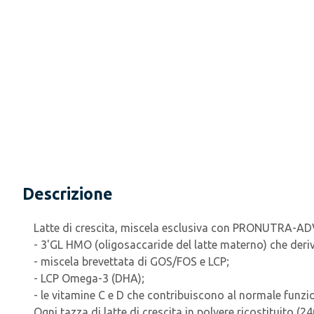
Descrizione
Latte di crescita, miscela esclusiva con PRONUTRA-AD
- 3'GL HMO (oligosaccaride del latte materno) che deriv
- miscela brevettata di GOS/FOS e LCP;
- LCP Omega-3 (DHA);
- le vitamine C e D che contribuiscono al normale funz
Ogni tazza di latte di crescita in polvere ricostituito (2