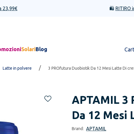
a 23,99€
🛍️
RITIRO i
omozioni
Solari
Blog
Car
/
Latte in polvere
3 PROfutura Duobiotik Da 12 Mesi Latte Di cre
APTAMIL
3 
Da 12 Mesi L
APTAMIL
Brand: