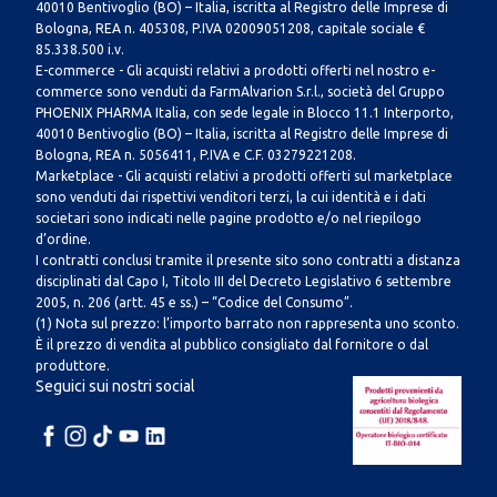
40010 Bentivoglio (BO) – Italia, iscritta al Registro delle Imprese di
Bologna, REA n. 405308, P.IVA 02009051208, capitale sociale €
85.338.500 i.v.
E-commerce - Gli acquisti relativi a prodotti offerti nel nostro e-
commerce sono venduti da FarmAlvarion S.r.l., società del Gruppo
PHOENIX PHARMA Italia, con sede legale in Blocco 11.1 Interporto,
40010 Bentivoglio (BO) – Italia, iscritta al Registro delle Imprese di
Bologna, REA n. 5056411, P.IVA e C.F. 03279221208.
Marketplace - Gli acquisti relativi a prodotti offerti sul marketplace
sono venduti dai rispettivi venditori terzi, la cui identità e i dati
societari sono indicati nelle pagine prodotto e/o nel riepilogo
d’ordine.
I contratti conclusi tramite il presente sito sono contratti a distanza
disciplinati dal Capo I, Titolo III del Decreto Legislativo 6 settembre
2005, n. 206 (artt. 45 e ss.) – “Codice del Consumo”.
(1) Nota sul prezzo: l’importo barrato non rappresenta uno sconto.
È il prezzo di vendita al pubblico consigliato dal fornitore o dal
produttore.
Seguici sui nostri social