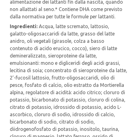
alimentazione dei lattanti fin dalla nascita, quando
non allattati al seno.* Contiene DHA come previsto
dalla normativa per tutte le formule per lattanti.
Ingredienti:
Acqua, latte scremato, lattosio,
galatto-oligosaccaridi da latte, grasso del latte
anidro, oli vegetali (girasole, colza a basso
contenuto di acido erucico, cocco), siero di latte
demineralizzato, sieroproteine da latte,
emulsionanti: mono e digliceridi degli acidi grassi,
lecitina di soia; concentrato di sieroproteine da latte,
2'-fucosil lattosio, frutto-oligosaccaridi, olio di
pesce, fosfato di calcio, olio estratto da Mortierella
alpina, regolatore di acidità: acido citrico; cloruro di
potassio, bicarbonato di potassio, cloruro di colina,
citrato di potassio, idrossido di potassio, acido L-
ascorbico, cloruro di sodio, idrossido di calcio,
bicarbonato di sodio, citrato di sodio,
diidrogenofosfato di potassio, inositolo, taurina,
cloruro di magnesio, lattato ferroso, ossido di