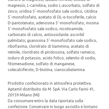
magnesio, L-carnitina, sodio L-ascorbato, solfato di
zinco, uridina 5'-monofosfato sale sodico, citidina
5'-monofosfato, acetato di DL-α-tocoferile, calcio
D-pantotenato, adenosina 5'-monofosfato, inosina
5'-monofosfato sale sodico, nicotinamide,
carbonato di calcio, antiossidante: ascorbil
palmitato; guanosina 5'-monofosfato sale sodico,
riboflavina, cloridrato di tiammina, acetato di
retinile, cloridrato di piridossina, solfato rameico,
ioduro di potassio, acido folico, selenito di sodio,
fitomenadione, solfato di manganese,
colecalciferolo, D-biotina, cianocobalamina.
Prodotto confezionato in atmosfera protettiva.
Aptamil distribuito da M. SpA. Via Carlo Farini 41,
20159 Milano (MI)
Da consumare entro la data riportata sulla
confezione. Conservare in luogo asciutto e lontano