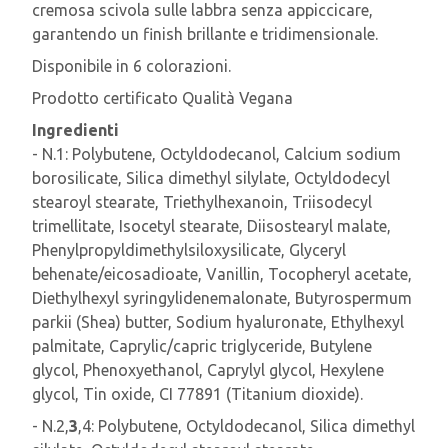
cremosa scivola sulle labbra senza appiccicare,
garantendo un finish brillante e tridimensionale.
Disponibile in 6 colorazioni.
Prodotto certificato Qualità Vegana
Ingredienti
- N.1: Polybutene, Octyldodecanol, Calcium sodium
borosilicate, Silica dimethyl silylate, Octyldodecyl
stearoyl stearate, Triethylhexanoin, Triisodecyl
trimellitate, Isocetyl stearate, Diisostearyl malate,
Phenylpropyldimethylsiloxysilicate, Glyceryl
behenate/eicosadioate, Vanillin, Tocopheryl acetate,
Diethylhexyl syringylidenemalonate, Butyrospermum
parkii (Shea) butter, Sodium hyaluronate, Ethylhexyl
palmitate, Caprylic/capric triglyceride, Butylene
glycol, Phenoxyethanol, Caprylyl glycol, Hexylene
glycol, Tin oxide, CI 77891 (Titanium dioxide).
- N.2,
3
,4: Polybutene, Octyldodecanol, Silica dimethyl