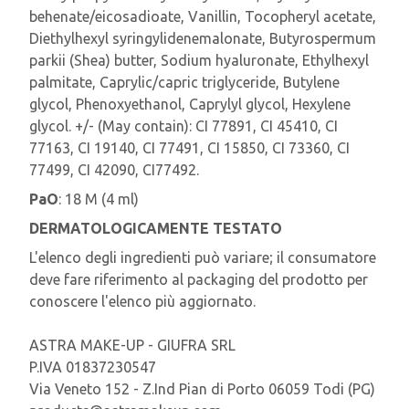
behenate/eicosadioate, Vanillin, Tocopheryl acetate,
Diethylhexyl syringylidenemalonate, Butyrospermum
parkii (Shea) butter, Sodium hyaluronate, Ethylhexyl
palmitate, Caprylic/capric triglyceride, Butylene
glycol, Phenoxyethanol, Caprylyl glycol, Hexylene
glycol. +/- (May contain): CI 77891, CI 45410, CI
77163, CI 19140, CI 77491, CI 15850, CI 73360, CI
77499, CI 42090, CI77492.
PaO
: 18 M (4 ml)
DERMATOLOGICAMENTE TESTATO
L'elenco degli ingredienti può variare; il consumatore
deve fare riferimento al packaging del prodotto per
conoscere l'elenco più aggiornato.
ASTRA MAKE-UP - GIUFRA SRL
P.IVA 01837230547
Via Veneto 152 - Z.Ind Pian di Porto 06059 Todi (PG)