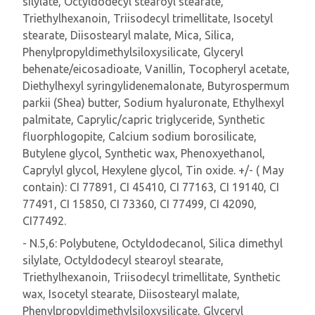
silylate, Octyldodecyl stearoyl stearate,
Triethylhexanoin, Triisodecyl trimellitate, Isocetyl
stearate, Diisostearyl malate, Mica, Silica,
Phenylpropyldimethylsiloxysilicate, Glyceryl
behenate/eicosadioate, Vanillin, Tocopheryl acetate,
Diethylhexyl syringylidenemalonate, Butyrospermum
parkii (Shea) butter, Sodium hyaluronate, Ethylhexyl
palmitate, Caprylic/capric triglyceride, Synthetic
fluorphlogopite, Calcium sodium borosilicate,
Butylene glycol, Synthetic wax, Phenoxyethanol,
Caprylyl glycol, Hexylene glycol, Tin oxide. +/- ( May
contain): CI 77891, CI 45410, CI 77163, CI 19140, CI
77491, CI 15850, CI 73360, CI 77499, CI 42090,
CI77492.
- N.5,6: Polybutene, Octyldodecanol, Silica dimethyl
silylate, Octyldodecyl stearoyl stearate,
Triethylhexanoin, Triisodecyl trimellitate, Synthetic
wax, Isocetyl stearate, Diisostearyl malate,
Phenylpropyldimethylsiloxysilicate, Glyceryl