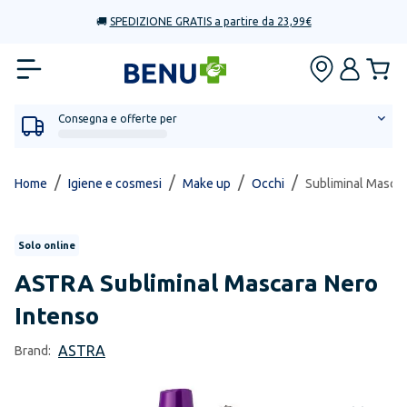
🚚
SPEDIZIONE GRATIS a partire da 23,99€
Consegna e offerte per
/
/
/
/
Home
Igiene e cosmesi
Make up
Occhi
Subliminal Mascar
Solo online
ASTRA
Subliminal Mascara Nero
Intenso
ASTRA
Brand: