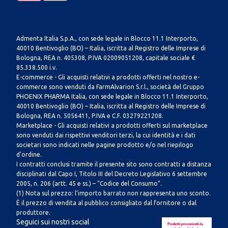
Admenta Italia S.p.A., con sede legale in Blocco 11.1 Interporto,
40010 Bentivoglio (BO) – Italia, iscritta al Registro delle Imprese di
Bologna, REA n. 405308, P.IVA 02009051208, capitale sociale €
85.338.500 i.v.
E-commerce - Gli acquisti relativi a prodotti offerti nel nostro e-
commerce sono venduti da FarmAlvarion S.r.l., società del Gruppo
PHOENIX PHARMA Italia, con sede legale in Blocco 11.1 Interporto,
40010 Bentivoglio (BO) – Italia, iscritta al Registro delle Imprese di
Bologna, REA n. 5056411, P.IVA e C.F. 03279221208.
Marketplace - Gli acquisti relativi a prodotti offerti sul marketplace
sono venduti dai rispettivi venditori terzi, la cui identità e i dati
societari sono indicati nelle pagine prodotto e/o nel riepilogo
d’ordine.
I contratti conclusi tramite il presente sito sono contratti a distanza
disciplinati dal Capo I, Titolo III del Decreto Legislativo 6 settembre
2005, n. 206 (artt. 45 e ss.) – “Codice del Consumo”.
(1) Nota sul prezzo: l’importo barrato non rappresenta uno sconto.
È il prezzo di vendita al pubblico consigliato dal fornitore o dal
produttore.
Seguici sui nostri social