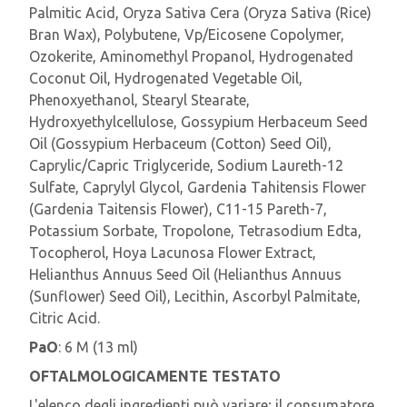
Palmitic Acid, Oryza Sativa Cera (Oryza Sativa (Rice)
Bran Wax), Polybutene, Vp/Eicosene Copolymer,
Ozokerite, Aminomethyl Propanol, Hydrogenated
Coconut Oil, Hydrogenated Vegetable Oil,
Phenoxyethanol, Stearyl Stearate,
Hydroxyethylcellulose, Gossypium Herbaceum Seed
Oil (Gossypium Herbaceum (Cotton) Seed Oil),
Caprylic/Capric Triglyceride, Sodium Laureth-12
Sulfate, Caprylyl Glycol, Gardenia Tahitensis Flower
(Gardenia Taitensis Flower), C11-15 Pareth-7,
Potassium Sorbate, Tropolone, Tetrasodium Edta,
Tocopherol, Hoya Lacunosa Flower Extract,
Helianthus Annuus Seed Oil (Helianthus Annuus
(Sunflower) Seed Oil), Lecithin, Ascorbyl Palmitate,
Citric Acid.
PaO
: 6 M (13 ml)
OFTALMOLOGICAMENTE TESTATO
L'elenco degli ingredienti può variare; il consumatore