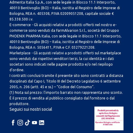
Admenta Italia S.p.A., con sede legale in Blocco 11.1 Interporto,
40010 Bentivoglio (BO) – Italia, iscritta al Registro delle Imprese di
Bologna, REA n. 405308, P.IVA 02009051208, capitale sociale €
85.338.500 i.v.
E-commerce - Gli acquisti relativi a prodotti offerti nel nostro e-
commerce sono venduti da FarmAlvarion S.r.l., società del Gruppo
PHOENIX PHARMA Italia, con sede legale in Blocco 11.1 Interporto,
40010 Bentivoglio (BO) – Italia, iscritta al Registro delle Imprese di
Bologna, REA n. 5056411, P.IVA e C.F. 03279221208.
Marketplace - Gli acquisti relativi a prodotti offerti sul marketplace
sono venduti dai rispettivi venditori terzi, la cui identità e i dati
societari sono indicati nelle pagine prodotto e/o nel riepilogo
d’ordine.
I contratti conclusi tramite il presente sito sono contratti a distanza
disciplinati dal Capo I, Titolo III del Decreto Legislativo 6 settembre
2005, n. 206 (artt. 45 e ss.) – “Codice del Consumo”.
(1) Nota sul prezzo: l’importo barrato non rappresenta uno sconto.
È il prezzo di vendita al pubblico consigliato dal fornitore o dal
produttore.
Seguici sui nostri social