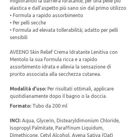
migliorando la barriera idratante, per una pelle più
elastica e dall’aspetto più sano sin dal primo utilizzo
• Formula a rapido assorbimento
• Per pelli secche
• Formula ad elevata tollerabilità; adatto per pelli
sensibili
AVEENO Skin Relief Crema Idratante Lenitiva con
Mentolo la sua formula ricca e a rapido
assorbimento idrata e allevia la sensazione di
prurito associata alla secchezza cutanea.
Modalità d'uso:
Per risultati ottimali, applicare
quotidianamente dopo il bagno o la doccia.
Formato:
Tubo da 200 ml
INCI:
Aqua, Glycerin, Distearyldimonium Chloride,
Isopropyl Palmitate, Paraffinum Liquidum,
Dimethicone, Cetyl Alcohol, Avena Sativa (Oat)