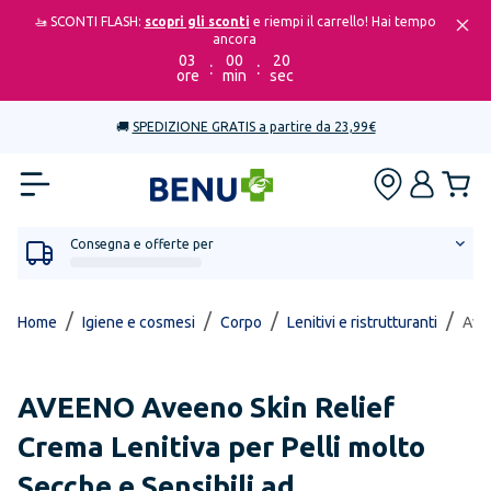
🚤 SCONTI FLASH:
scopri gli sconti
e riempi il carrello! Hai tempo
ancora
03
00
20
:
:
ore
min
sec
🚚
SPEDIZIONE GRATIS a partire da 23,99€
Consegna e offerte per
/
/
/
/
Home
Igiene e cosmesi
Corpo
Lenitivi e ristrutturanti
Avee
AVEENO
Aveeno Skin Relief
Crema Lenitiva per Pelli molto
Secche e Sensibili ad