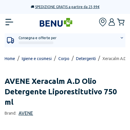
🚚
SPEDIZIONE GRATIS a partire da 23,99€
Consegna e offerte per
/
/
/
/
Home
Igiene e cosmesi
Corpo
Detergenti
Xeracalm A.D O
AVENE
Xeracalm A.D Olio
Detergente Liporestitutivo 750
ml
AVENE
Brand: