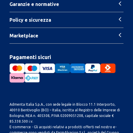
Garanzie e normative
Policy e sicurezza
Marketplace
Pagamenti sicuri
Admenta Italia S.p.A., con sede legale in Blocco 11.1 Interporto,
40010 Bentivoglio (BO) – Italia, iscritta al Registro delle Imprese di
Bologna, REA n. 405308, P.IVA 02009051208, capitale sociale €
85.338.500 i.v.
E-commerce - Gli acquisti relativi a prodotti offerti nel nostro e-
commerce sono venduti da FarmAlvarion S.r.l., società del Gruppo