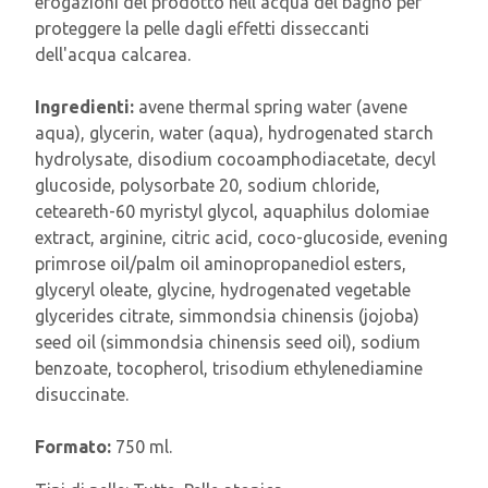
erogazioni del prodotto nell'acqua del bagno per
proteggere la pelle dagli effetti disseccanti
dell'acqua calcarea.
Ingredienti:
avene thermal spring water (avene
aqua), glycerin, water (aqua), hydrogenated starch
hydrolysate, disodium cocoamphodiacetate, decyl
glucoside, polysorbate 20, sodium chloride,
ceteareth-60 myristyl glycol, aquaphilus dolomiae
extract, arginine, citric acid, coco-glucoside, evening
primrose oil/palm oil aminopropanediol esters,
glyceryl oleate, glycine, hydrogenated vegetable
glycerides citrate, simmondsia chinensis (jojoba)
seed oil (simmondsia chinensis seed oil), sodium
benzoate, tocopherol, trisodium ethylenediamine
disuccinate.
Formato:
750 ml.