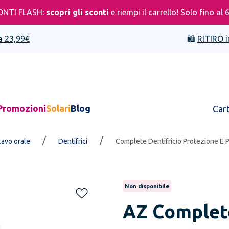
ONTI FLASH:
scopri gli sconti
e riempi il carrello! Solo fino al 
a 23,99€
🛍️
RITIRO i
Promozioni
Solari
Blog
Car
/
/
cavo orale
Dentifrici
Complete Dentifricio Protezione E P
Non disponibile
AZ
Complete