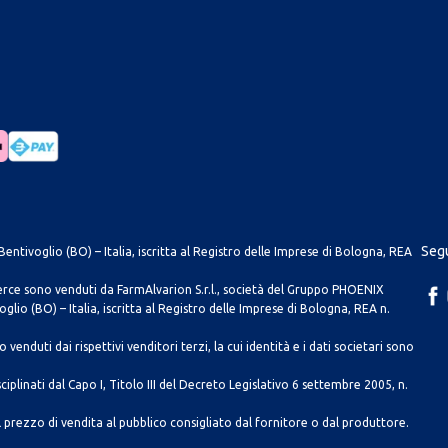
Segu
entivoglio (BO) – Italia, iscritta al Registro delle Imprese di Bologna, REA
merce sono venduti da FarmAlvarion S.r.l., società del Gruppo PHOENIX
lio (BO) – Italia, iscritta al Registro delle Imprese di Bologna, REA n.
venduti dai rispettivi venditori terzi, la cui identità e i dati societari sono
ciplinati dal Capo I, Titolo III del Decreto Legislativo 6 settembre 2005, n.
 prezzo di vendita al pubblico consigliato dal fornitore o dal produttore.