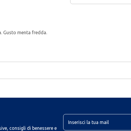
ca. Gusto menta fredda.
U
ive, consigli di benessere e