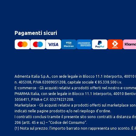
Pagamenti sicuri
Admenta Italia S.p.A., con sede legale in Blocco 11.1 Interporto, 40010 B
n. 405308, P.IVA 02009051208, capitale sociale € 85.338.500 i.v.
E-commerce - Gli acquisti relativi a prodotti offerti nel nostro e-com
PHARMA Italia, con sede legale in Blocco 11.1 Interporto, 40010 Bentivog
5056411, P.IVA e C.F. 03279221208.
Marketplace - Gli acquisti relativi a prodotti offerti sul marketplace sono 
indicati nelle pagine prodotto e/o nel riepilogo d’ordine.
I contratti conclusi tramite il presente sito sono contratti a distanza dis
206 (artt. 45 e ss.) – “Codice del Consumo”.
(1) Nota sul prezzo: l’importo barrato non rappresenta uno sconto. È il