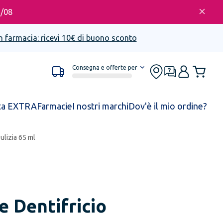
6/08
n farmacia: ricevi 10€ di buono sconto
Consegna e offerte per
ta EXTRA
Farmacie
I nostri marchi
Dov'è il mio ordine?
ulizia 65 ml
 Dentifricio