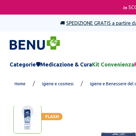
🚤 SC
🚚
SPEDIZIONE GRATIS a partire d
Categorie
🛡️Medicazione & Cura
Kit Convenienza
/
/
Home
Igiene e cosmesi
Igiene e Benessere del 
FLASH