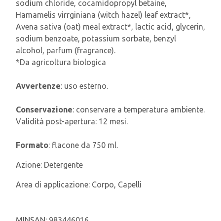
sodium chloride, cocamidopropyl betaine,
Hamamelis virrginiana (witch hazel) leaf extract*,
Avena sativa (oat) meal extract*, lactic acid, glycerin,
sodium benzoate, potassium sorbate, benzyl
alcohol, parfum (fragrance).
*Da agricoltura biologica
Avvertenze
: uso esterno.
Conservazione
: conservare a temperatura ambiente.
Validità post-apertura: 12 mesi.
Formato
: flacone da 750 ml.
Azione:
Detergente
Area di applicazione:
Corpo, Capelli
MINSAN:
983446016