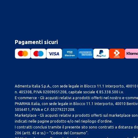
Pagamenti sicuri
Admenta Italia S.p.A., con sede legale in Blocco 11.1 Interporto, 40010 B
n. 405308, P.IVA 02009051208, capitale sociale € 85.338.500 i.v.
E-commerce - Gli acquisti relativi a prodotti offerti nel nostro e-com
PHARMA Italia, con sede legale in Blocco 11.1 Interporto, 40010 Bentivog
5056411, P.IVA e C.F. 03279221208.
Marketplace - Gli acquisti relativi a prodotti offerti sul marketplace sono 
indicati nelle pagine prodotto e/o nel riepilogo d’ordine.
I contratti conclusi tramite il presente sito sono contratti a distanza dis
206 (artt. 45 e ss.) – “Codice del Consumo”.