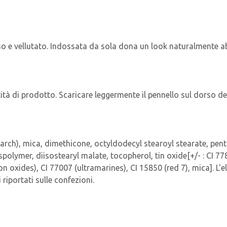
oso e vellutato. Indossata da sola dona un look naturalmente ab
ità di prodotto. Scaricare leggermente il pennello sul dorso 
arch), mica, dimethicone, octyldodecyl stearoyl stearate, penta
spolymer, diisostearyl malate, tocopherol, tin oxide[+/- : CI 7
ron oxides), CI 77007 (ultramarines), CI 15850 (red 7), mica]. L
riportati sulle confezioni.