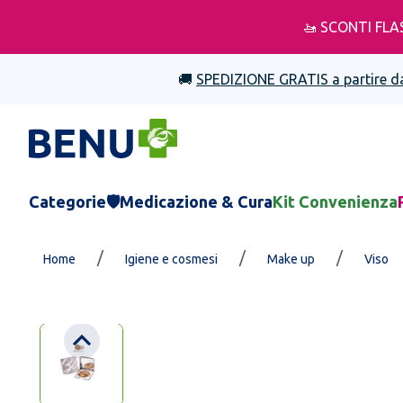
🚤 SCONTI FLA
🚚
SPEDIZIONE GRATIS a partire d
Categorie
🛡️Medicazione & Cura
Kit Convenienza
/
/
/
Home
Igiene e cosmesi
Make up
Viso