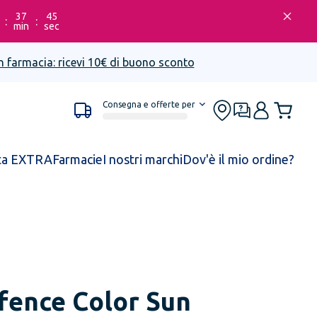
37
45
:
:
min
sec
n farmacia: ricevi 10€ di buono sconto
Consegna e offerte per
ta EXTRA
Farmacie
I nostri marchi
Dov'è il mio ordine?
fence Color Sun