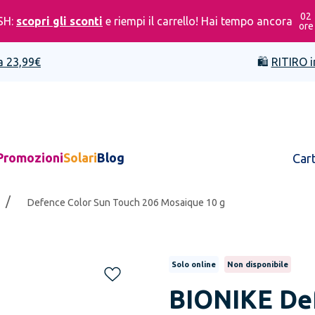
02
SH:
scopri gli sconti
e riempi il carrello! Hai tempo ancora
ore
a 23,99€
🛍️
RITIRO i
Promozioni
Solari
Blog
Car
/
Defence Color Sun Touch 206 Mosaique 10 g
Solo online
Non disponibile
BIONIKE
De