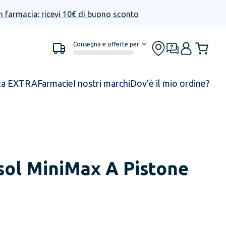
n farmacia: ricevi 10€ di buono sconto
Consegna e offerte per
ta EXTRA
Farmacie
I nostri marchi
Dov'è il mio ordine?
sol MiniMax A Pistone