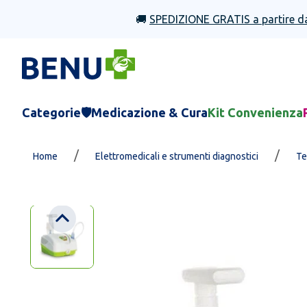
🚚
SPEDIZIONE GRATIS a partire d
Categorie
🛡️Medicazione & Cura
Kit Convenienza
/
/
Home
Elettromedicali e strumenti diagnostici
Te