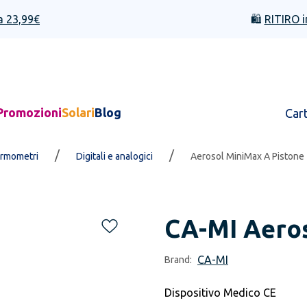
a 23,99€
🛍️
RITIRO i
Promozioni
Solari
Blog
Car
/
/
rmometri
Digitali e analogici
Aerosol MiniMax A Pistone
CA-MI
Aero
CA-MI
Brand:
Dispositivo Medico CE