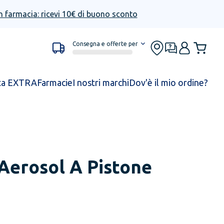
n farmacia: ricevi 10€ di buono sconto
Consegna e offerte per
ta EXTRA
Farmacie
I nostri marchi
Dov'è il mio ordine?
Aerosol A Pistone