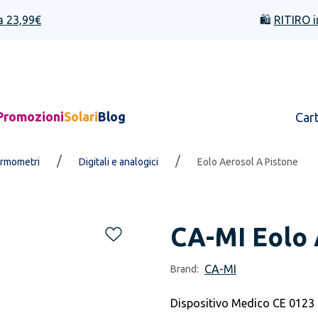
a 23,99€
🛍️
RITIRO i
Promozioni
Solari
Blog
Car
/
/
rmometri
Digitali e analogici
Eolo Aerosol A Pistone
CA-MI
Eolo 
CA-MI
Brand:
Dispositivo Medico CE 0123