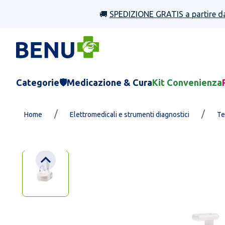
🚚
SPEDIZIONE GRATIS a partire d
Categorie
🛡️Medicazione & Cura
Kit Convenienza
/
/
Home
Elettromedicali e strumenti diagnostici
Te